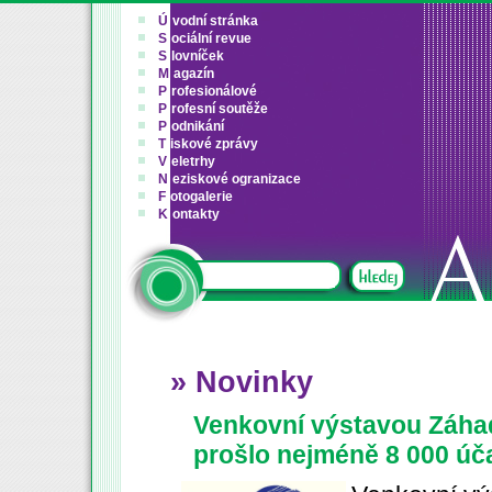
Ú
vodní stránka
S
ociální revue
S
lovníček
M
agazín
P
rofesionálové
P
rofesní soutěže
P
odnikání
T
iskové zprávy
V
eletrhy
N
eziskové ogranizace
F
otogalerie
K
ontakty
» Novinky
Venkovní výstavou Záhad
prošlo nejméně 8 000 úča