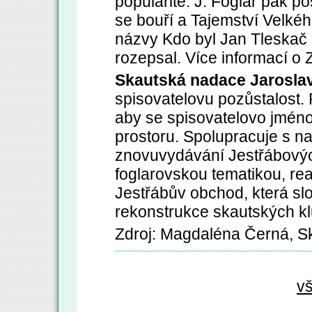
popularitě. J. Foglar pak po
se bouří a Tajemství Velkéh
názvy Kdo byl Jan Tleskač
rozepsal. Více informací 
Skautská nadace Jarosla
spisovatelovu pozůstalost. 
aby se spisovatelovo jméno
prostoru. Spolupracuje s na
znovuvydávání Jestřábových
foglarovskou tematikou, re
Jestřábův obchod, která sl
rekonstrukce skautských k
Zdroj: Magdaléna Černá, S
v