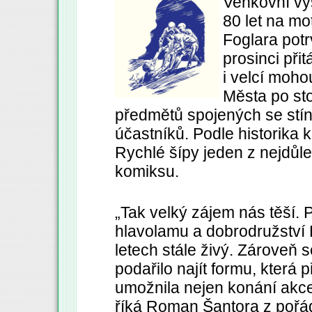
Venkovní vý
80 let na mo
Foglara potr
prosinci přit
i velcí moho
Města po st
předmětů spojených se stína
účastníků.
Podle historika
Rychlé šípy jeden z nejdůlež
komiksu.
„Tak velký zájem nás těší.
hlavolamu a dobrodružství R
letech stále živý. Zároveň 
podařilo najít formu, která
umožnila nejen konání akce, 
říká Roman Šantora z pořá