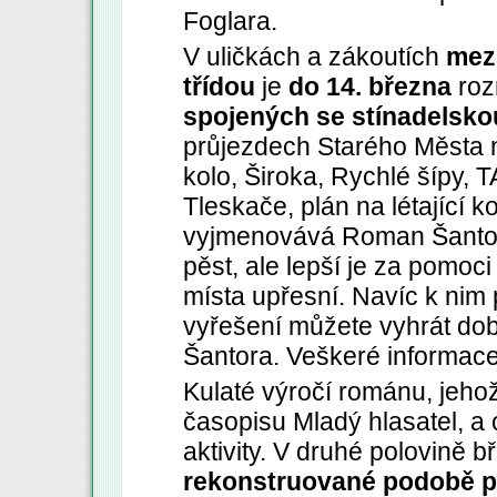
Foglara.
V uličkách a zákoutích
mezi
třídou
je
do 14. března
roz
spojených se stínadelskou 
průjezdech Starého Města naj
kolo, Široka, Rychlé šípy, 
Tleskače, plán na létající k
vyjmenovává Roman Šantora
pěst, ale lepší je za pomoc
místa upřesní. Navíc k nim p
vyřešení můžete vyhrát d
Šantora. Veškeré informac
Kulaté výročí románu, jeho
časopisu Mladý hlasatel, a 
aktivity. V druhé polovině 
rekonstruované
podobě p