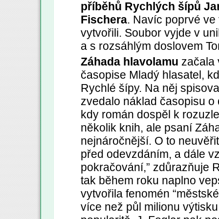
příběhů Rychlých šípů Jar
Fischera
. Navíc poprvé ve
vytvořili. Soubor vyjde v un
a s rozsáhlým doslovem To
Záhada hlavolamu
začala 
časopise Mladý hlasatel, kd
Rychlé šípy. Na něj spisova
zvedalo náklad časopisu o d
kdy román dospěl k rozuzle
několik knih, ale psaní Záh
nejnáročnější. O to neuvěřit
před odevzdáním, a dále vz
pokračování,” zdůrazňuje 
tak během roku naplno vepsa
vytvořila fenomén “městské 
více než půl milionu výtisku