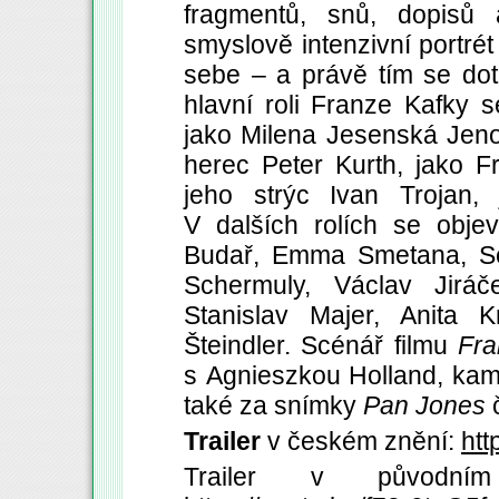
fragmentů, snů, dopisů
smyslově intenzivní portré
sebe – a právě tím se do
hlavní roli Franze Kafky 
jako Milena Jesenská Jen
herec Peter Kurth, jako 
jeho strýc Ivan Trojan, 
V dalších rolích se objev
Budař, Emma Smetana, Se
Schermuly, Václav Jiráč
Stanislav Majer, Anita K
Šteindler. Scénář filmu
Fra
s Agnieszkou Holland, kame
také za snímky
Pan Jones
Trailer
v českém znění:
htt
Trailer v původní