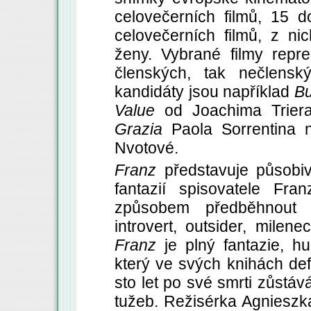
celovečerních filmů, 15 
celovečerních filmů, z ni
ženy. Vybrané filmy repr
členských, tak nečlens
kandidáty jsou například
Bu
Value
od Joachima Trier
Grazia
Paola Sorrentina
Nvotové.
Franz
představuje působiv
fantazií spisovatele Fra
způsobem předběhnout s
introvert, outsider, mile
Franz
je plný fantazie, hu
který ve svých knihách defi
sto let po své smrti zůstá
tužeb. Režisérka Agnieszka