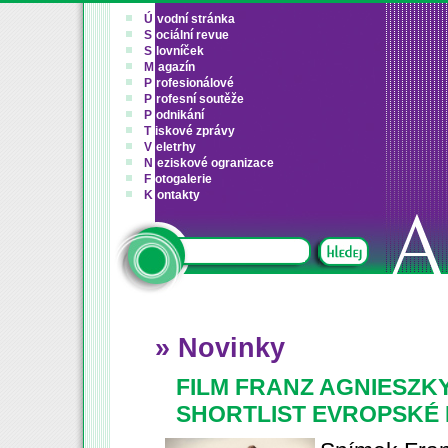
Ú
vodní stránka
S
ociální revue
S
lovníček
M
agazín
P
rofesionálové
P
rofesní soutěže
P
odnikání
T
iskové zprávy
V
eletrhy
N
eziskové ogranizace
F
otogalerie
K
ontakty
» Novinky
FILM FRANZ AGNIESZK
SHORTLIST EVROPSKÉ 