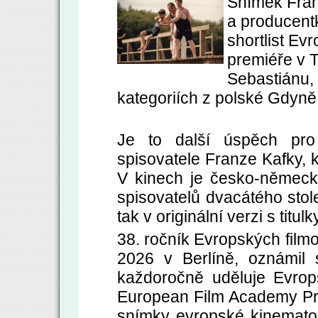
Snímek Fran
a producent
shortlist Ev
premiéře v 
Sebastiánu,
kategoriích z polské Gdyně
Je to další úspěch pro
spisovatele Franze Kafky, 
V kinech je česko-německo
spisovatelů dvacátého stolet
tak v originální verzi s titulk
38. ročník Evropských film
2026 v Berlíně, oznámil 
každoročně uděluje Evrop
European Film Academy Pro
snímky evropské kinematog