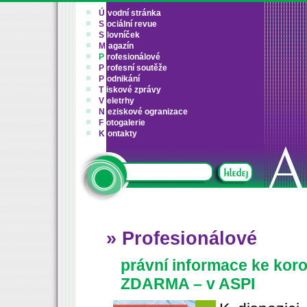
Ú
vodní stránka
S
ociální revue
S
lovníček
M
agazín
P
rofesionálové
P
rofesní soutěže
P
odnikání
T
iskové zprávy
V
eletrhy
N
eziskové ogranizace
F
otogalerie
K
ontakty
» Profesionálové
právní informace ke koro
ZDARMA – v ASPI