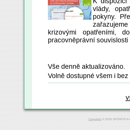
K dispozic
vlády, opat
pokyny. Pře
zařazujem
krizovými opatřeními, d
pracovněprávní souvislosti
Vše denně aktualizováno.
Volně dostupné všem i bez 
v
Copyright
© 2026 SPONTIS A