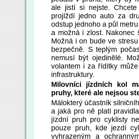
ale jistí si nejste. Chcet
projíždí jedno auto za 
odstup jednoho a půl metru 
a možná i zlost. Nakonec š
Možná i on bude ve stresu 
bezpečně. S teplým počas
nemusí být ojedinělé. Mo
volantem i za řídítky může
infrastruktury.
Milovníci jízdních kol
pruhy, které ale nejsou st
Málokterý účastník silničníh
a jaká pro ně platí pravidla.
jízdní pruh pro cyklisty n
pouze pruh, kde jezdí cyk
vyhrazeným a ochranným 