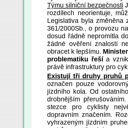
Týmu silniční bezpečnosti
J
rozdílech neorientuje, mů
Legislativa byla změněna
361/2000Sb., o provozu n
dosud řádně nepromítla do 
žádné ověření znalostí n
obracet k lepšímu.
Ministe
problematiku řeší
a vznik
právě infrastruktury pro cykl
Existují tři druhy pruhů 
označen pouze vodorovn
jízdního kola. Od ostatní
drobnějším přerušováním.
stezce pro cyklisty nej
dopravním značením. Rozd
vyhrazeným jízdním pruhem