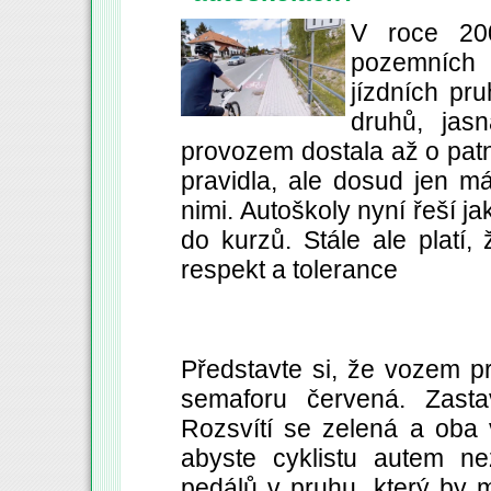
V roce 20
pozemních 
jízdních pru
druhů, jasn
provozem dostala až o patná
pravidla, ale dosud jen mál
nimi. Autoškoly nyní řeší ja
do kurzů. Stále ale platí, 
respekt a tolerance
Představte si, že vozem pr
semaforu červená. Zastav
Rozsvítí se zelená a oba 
abyste cyklistu autem ne
pedálů v pruhu, který by m