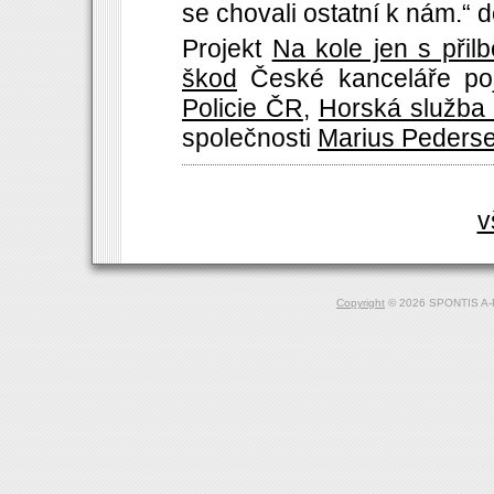
se chovali ostatní k nám.
Projekt
Na kole jen s přil
škod
České kanceláře poji
Policie ČR
,
Horská služba
společnosti
Marius Peders
v
Copyright
© 2026 SPONTIS A