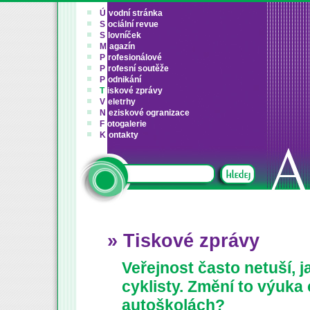
Ú
vodní stránka
S
ociální revue
S
lovníček
M
agazín
P
rofesionálové
P
rofesní soutěže
P
odnikání
T
iskové zprávy
V
eletrhy
N
eziskové ogranizace
F
otogalerie
K
ontakty
» Tiskové zprávy
Veřejnost často netuší, j
cyklisty. Změní to výuka 
autoškolách?