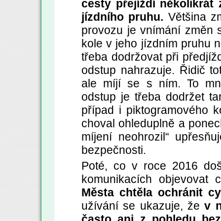
cesty přejíždí několikrá
jízdního pruhu.
Většina zm
provozu je vnímání změn sl
kole v jeho jízdním pruhu 
třeba dodržovat při předjí
odstup nahrazuje. Řidič tot
ale míjí se s ním. To mn
odstup je třeba dodržet ta
případ i piktogramového ko
choval ohleduplně a ponecha
míjení neohrozil“ upřesňu
bezpečnosti.
Poté, co v roce 2016 doš
komunikacích objevovat c
Města chtěla ochránit cy
užívání se ukazuje, že
v 
často ani z pohledu bez