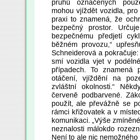
pruhů označených pouz
mohou vjíždět vozidla, pro
praxi to znamená, že ochra
bezpečný prostor. Určuje
bezpečnému předjetí cykl
běžném provozu,“ upřesňu
Schneiderová a pokračuje: 
smí vozidla vjet v podél
případech. To znamená př
otáčení, vjíždění na poz
zvláštní okolnosti.“ Něk
červeně podbarvené. Zák
použít, ale převážně se p
rámci křižovatek a v míste
komunikaci. „Výše zmíněné
neznalosti málokdo rozezn
Není to ale nic nemožného a