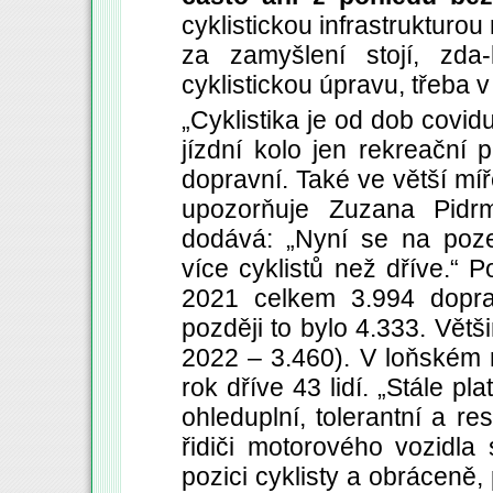
cyklistickou infrastrukturo
za zamyšlení stojí, zda
cyklistickou úpravu, třeba v
„Cyklistika je od dob covidu
jízdní kolo jen rekreační 
dopravní. Také ve větší míře
upozorňuje Zuzana Pidr
dodává: „Nyní se na poz
více cyklistů než dříve.“ Po
2021 celkem 3.994 doprav
později to bylo 4.333. Větš
2022 – 3.460). V loňském 
rok dříve 43 lidí. „Stále p
ohleduplní, tolerantní a r
řidiči motorového vozidla
pozici cyklisty a obráceně