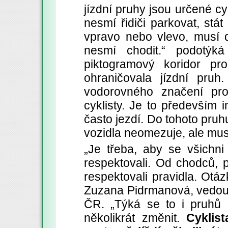
jízdní pruhy jsou určené c
nesmí řidiči parkovat, stá
vpravo nebo vlevo, musí d
nesmí chodit.“ podotýká
piktogramový koridor pro
ohraničovala jízdní pruh
vodorovného značení pros
cyklisty. Je to především i
často jezdí. Do tohoto pruh
vozidla neomezuje, ale musí
„Je třeba, aby se všichni
respektovali. Od chodců, p
respektovali pravidla. Otázk
Zuzana Pidrmanová, vedouc
ČR. „Týká se to i pruhů 
několikrát změnit.
Cyklis