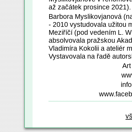
až začátek prosince 2021).
Barbora Myslikovjanová (na
- 2010 vystudovala užitou
Meziříčí (pod vedením L. W
absolvovala pražskou Akadem
Vladimíra Kokolii a ateliér ma
Vystavovala na řadě autors
Art
www
inf
www.faceb
v