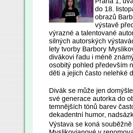
Praha 1, uvá
do 18. listo
obrazů Barb
výstavě pře
výrazné a talentované autork
silných autorských výstavá
lety tvorby Barbory Mysliko
divákovi řadu i méně známýc
osobitý pohled především na
děti a jejich často nelehké 
Divák se může jen domýšlet 
své generace autorka do ob
temnějších tónů barev často
dekadentní humor, nadsázk
Výstava se koná souběžně 
Myslikovjanové v renomované