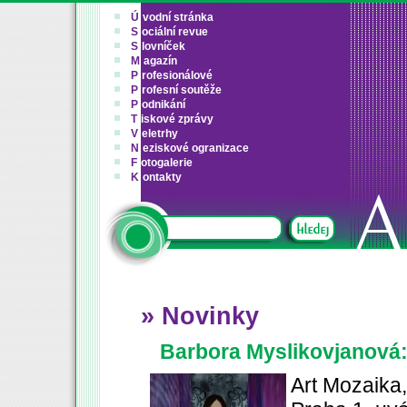
Ú
vodní stránka
S
ociální revue
S
lovníček
M
agazín
P
rofesionálové
P
rofesní soutěže
P
odnikání
T
iskové zprávy
V
eletrhy
N
eziskové ogranizace
F
otogalerie
K
ontakty
» Novinky
Barbora Myslikovjanová
Art Mozaika,