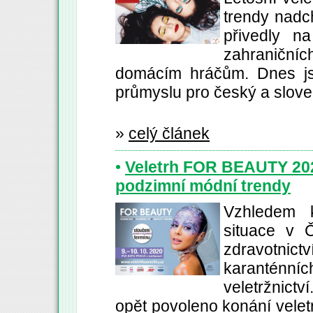
trendy nadc
přivedly n
zahraničníc
domácím hráčům. Dnes js
průmyslu pro český a slove
»
celý článek
•
Veletrh FOR BEAUTY 2020
podzimní módní trendy
Vzhledem k
situace v Č
zdravotni
karanténních
veletržnictv
opět povoleno konání veletr