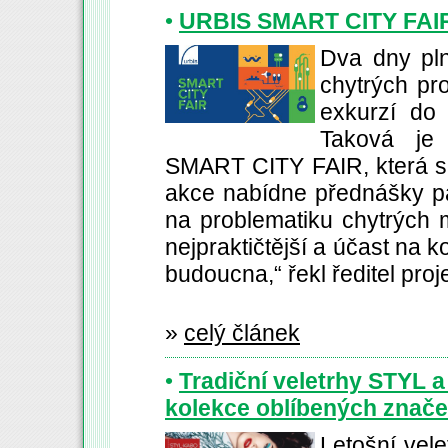
•
URBIS SMART CITY FAIR 
Dva dny pl
chytrých pr
exkurzí do 
Taková je
SMART CITY FAIR, která se
akce nabídne přednášky p
na problematiku chytrých 
nejpraktičtější a účast na 
budoucna,“ řekl ředitel proj
»
celý článek
•
Tradiční veletrhy STYL a
kolekce oblíbených znač
Letošní vel