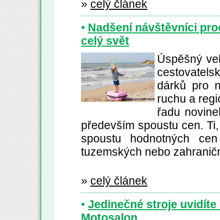
»
celý článek
•
Nadšení návštěvníci pro
celý svět
Úspěšný vel
cestovatel
dárků pro n
ruchu a regi
řadu novine
především spoustu cen. Ti, j
spoustu hodnotných cen
tuzemských nebo zahranič
»
celý článek
•
Jedinečné stroje uvidít
Motosalon