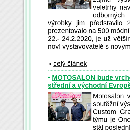
veletrhy nav
odborných
výrobky jim představilo 
prezentovalo na 500 módní
22.- 24.2.2020, je už větši
noví vystavovatelé s novým
»
celý článek
•
MOTOSALON bude vrchol
střední a východní Evrop
Motosalon v
soutěžní vý
Custom Gra
týmu je Ond
stál posled