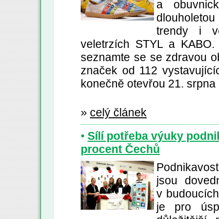
a obuvnic
dlouholetou
trendy i v
veletrzích STYL a KABO. 
seznamte se se zdravou ob
značek od 112 vystavující
konečně otevřou 21. srpna
»
celý článek
•
Sílí potřeba výuky podnik
procent Čechů
Podnikavost
jsou doved
v budoucích
je pro ús