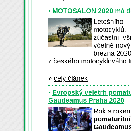
•
MOTOSALON 2020 má do
Letošního 
motocyklů, 
zúčastní vš
včetně novýc
března 2020 
z českého motocyklového t
»
celý článek
•
Evropský veletrh pomatu
Gaudeamus Praha 2020
Rok s rokem
pomaturit
Gaudeamus