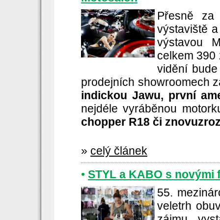
Přesně za 
výstaviště a
výstavou M
celkem 390 
vidění bude 
prodejních showroomech za
indickou Jawu, první am
nejdéle vyráběnou motork
chopper R18 či znovuzro
»
celý článek
•
STYL a KABO s novými f
55. mezinár
veletrh obu
zájmu vysta