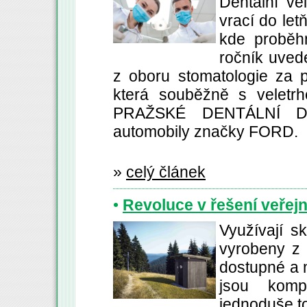
Dentální v
vrací do le
kde proběhn
ročník uvede
z oboru stomatologie za 
která souběžně s veletrh
PRAŽSKÉ DENTÁLNÍ DNY.
automobily značky FORD.
»
celý článek
•
Revoluce v řešení veřejn
Využívají s
vyrobeny z 
dostupné a n
jsou komp
jednoduše to