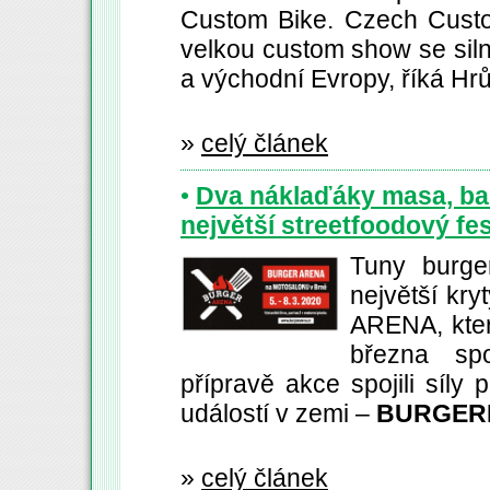
Custom Bike. Czech Cust
velkou custom show se siln
a východní Evropy, říká Hr
»
celý článek
•
Dva náklaďáky masa, b
největší streetfoodový fe
Tuny burger
největší kr
ARENA, kter
března sp
přípravě akce spojili síly
událostí v zemi –
BURGER
»
celý článek