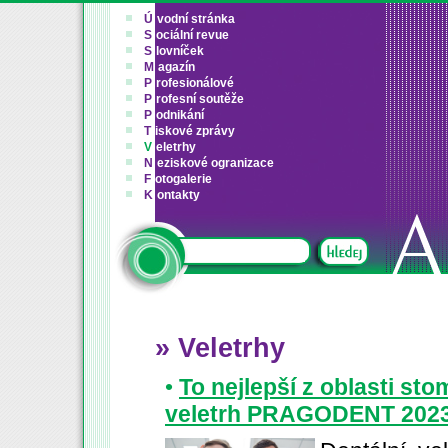
Ú
vodní stránka
S
ociální revue
S
lovníček
M
agazín
P
rofesionálové
P
rofesní soutěže
P
odnikání
T
iskové zprávy
V
eletrhy
N
eziskové ogranizace
F
otogalerie
K
ontakty
» Veletrhy
•
To nejlepší z oblasti st
veletrh PRAGODENT 202