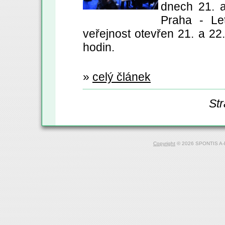
dnech 21. a
Praha - Le
veřejnost otevřen 21. a 22
hodin.
»
celý článek
St
Copyright
© 2026 SPONTIS A