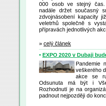
000 osob ve stejný čas.
nadále držet současný s
zdvojnásobení kapacity ji
veletrhů společně s vysta
přípravách jednotlivých akc
»
celý článek
•
EXPO 2020 v Dubaji bud
Pandemie n
veškerého d
akce se ru
Odsunuta má být i Vše
Rozhodnutí je na organizá
padnout nejpozději do konc