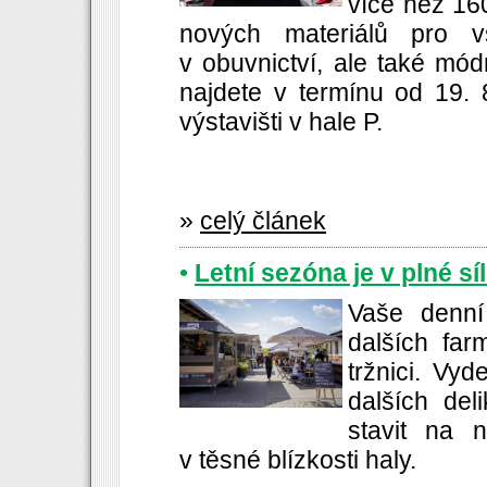
více než 160
nových materiálů pro v
v obuvnictví, ale také mód
najdete v termínu od 19.
výstavišti v hale P.
»
celý článek
•
Letní sezóna je v plné sí
Vaše denní
dalších fa
tržnici. Vy
dalších de
stavit na 
v těsné blízkosti haly.