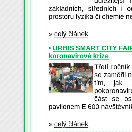
důležitější
základních, středních i 
prostoru fyzika či chemie n
»
celý článek
•
URBIS SMART CITY FAIR: 
koronavirové krize
Třetí ročn
se zaměřil n
tím, jak 
pokoronavi
část se os
pavilonem E 600 návštěvníků
»
celý článek