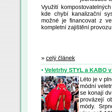
Využití kompostovatelných
kde chybí kanalizační sy
možné je financovat z ve
kompletní zajištění provozu 
»
celý článek
•
Veletrhy STYL a KABO v 
Léto je v pl
módní velet
se konají dv
provázejí o
módy. Srpn