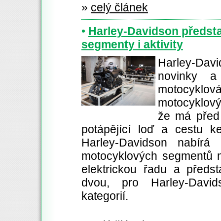
»
celý článek
•
Harley-Davidson předst
segmenty i aktivity
Harley-Davi
novinky a
motocykl
motocyklov
že má před
potápějící loď a cestu 
Harley-Davidson nabírá
motocyklových segmentů má
elektrickou řadu a předs
dvou, pro Harley-Davi
kategorií.