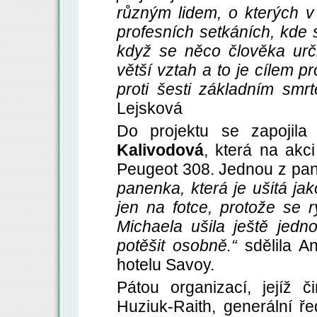
různým lidem, o kterých 
profesních setkáních, kde
když se něco člověka urč
větší vztah a to je cílem 
proti šesti základním sm
Lejsková
Do projektu se zapojil
Kalivodová
, která na ak
Peugeot 308. Jednou z pane
panenka, která je ušitá ja
jen na fotce, protože se 
Michaela ušila ještě jed
potěšit osobně.“
sdělila A
hotelu Savoy.
Pátou organizací, jejíž 
Huziuk-Raith, generální ře