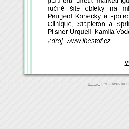
partnerů direct marketin
ručně šité obleky na mí
Peugeot Kopecký a společno
Clinique, Stapleton a Sp
Pilsner Urquell, Kamila Vod
Zdroj:
www.ibestof.cz
v
Copyright
© 2026 SPONTIS A