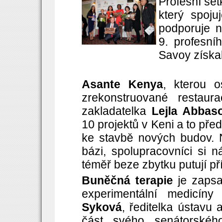
Profesní set
který spoju
podporuje n
9. profesní
Savoy získal
Asante Kenya
, kterou o
zrekonstruované restau
zakladatelka
Lejla Abbas
10 projektů v Keni a to pře
ke stavbě nových budov. 
bázi, spolupracovníci si n
téměř beze zbytku putují př
Buněčná terapie
je zapsa
experimentální medicín
Syková
, ředitelka ústavu
část svého senátorské