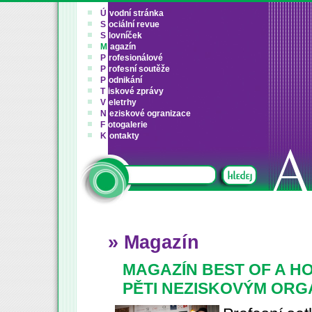
Ú
vodní stránka
S
ociální revue
S
lovníček
M
agazín
P
rofesionálové
P
rofesní soutěže
P
odnikání
T
iskové zprávy
V
eletrhy
N
eziskové ogranizace
F
otogalerie
K
ontakty
» Magazín
MAGAZÍN BEST OF A H
PĚTI NEZISKOVÝM ORG