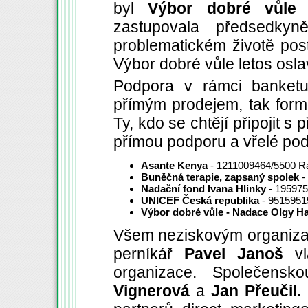
byl
Výbor dobré vůle
zastupovala předsedky
problematickém životě post
Výbor dobré vůle letos oslav
Podpora v rámci banket
přímým prodejem, tak form
Ty, kdo se chtějí připojit 
přímou podporu a vřelé po
Asante Kenya
- 1211009464/5500 Ra
Buněčná terapie, zapsaný spolek
-
Nadační fond Ivana Hlinky
- 19597
UNICEF Česká republika
- 9515951
Výbor dobré vůle - Nadace Olgy H
Všem neziskovým organizací
perníkář
Pavel Janoš
vl
organizace. Společensk
Vignerová
a
Jan Přeučil.