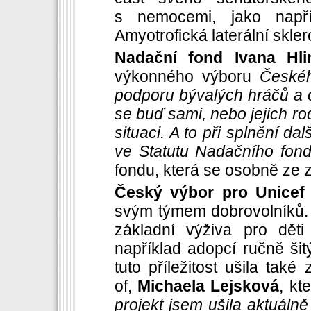
s nemocemi, jako např
Amyotrofická laterální skle
Nadační fond Ivana Hli
výkonného výboru
Českéh
podporu bývalých hráčů a o
se buď sami, nebo jejich rod
situaci. A to při splnění d
ve Statutu Nadačního fond
fondu, která se osobně ze 
Český výbor pro Unicef
svým týmem dobrovolníků.
základní výživa pro děti
například adopcí ručně ši
tuto příležitost ušila tak
of,
Michaela Lejsková
, kt
projekt jsem ušila aktuál