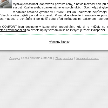
Vynikající vlastnosti doprovází i příznivé ceny, a navíc možnost nákupu on
starosti. Kvalitu svého spánku máme ve svých rukách! Stačí, když si vybe
V nabídce českého výrobce MORAVIA COMFORT naleznete nejrůznější typ
 Všechny vám zajistí pohodlný spánek. V nabídce objevíte i anatomické polšt
nost matrace a ochráníte ji po delší dobu před nežádoucími bakteriemi, alerge
 COMFORT jsou dostupné v kamenných prodejnách, kde si je můžete na vla
mfort.cz/obchodni-sit
naleznete úplný seznam míst, na kterých je zboží k dispozici.
všechny články
Copyright
© 2026 SPONTIS A-PRIORI |
Zásady cookies
|
Nastavení soukromí