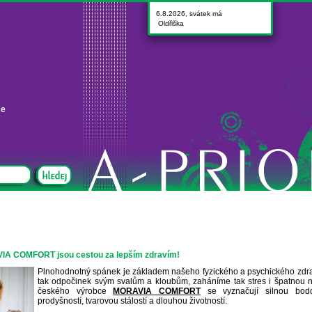
6.8.2026, svátek má
Oldřiška
ce
IA COMFORT jsou cestou za lepším zdravím!
Plnohodnotný spánek je základem našeho fyzického a psychického zdra
tak odpočinek svým svalům a kloubům, zaháníme tak stres i špatnou n
českého výrobce
MORAVIA COMFORT
se vyznačují silnou bodov
prodyšností, tvarovou stálostí a dlouhou životností.