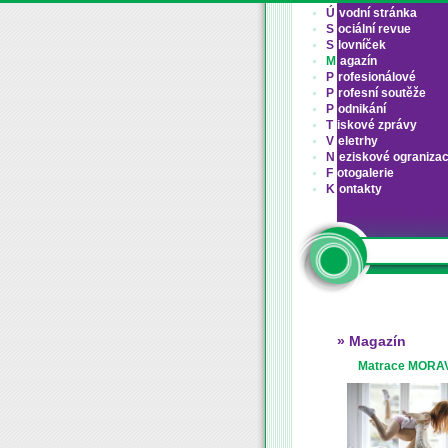
Ú
vodní stránka
S
ociální revue
S
lovníček
M
agazín
P
rofesionálové
P
rofesní soutěže
P
odnikání
T
iskové zprávy
V
eletrhy
N
eziskové ograniza
F
otogalerie
K
ontakty
» Magazín
Matrace MORAV