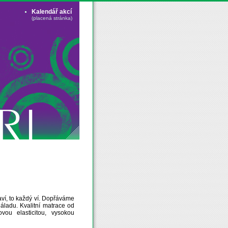
Kalendář akcí
(placená stránka)
ví, to každý ví. Dopřáváme
áladu. Kvalitní matrace od
ou elasticitou, vysokou