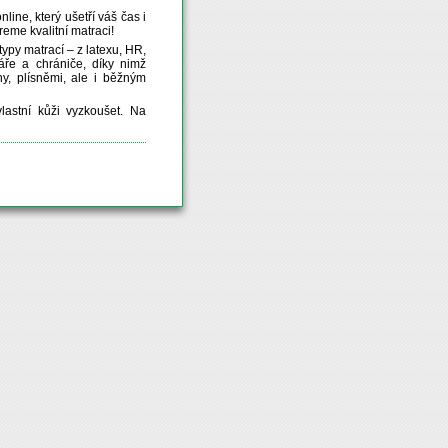
line, který ušetří váš čas i
reme kvalitní matraci!
y matrací – z latexu, HR,
áře a chrániče, díky nimž
ny, plísněmi, ale i běžným
stní kůži vyzkoušet. Na