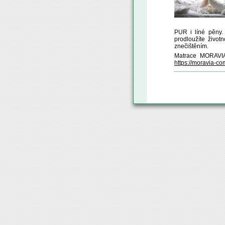
PUR i líné pěny.
prodloužíte život
znečištěním.
Matrace MORAVIA
https://moravia-co