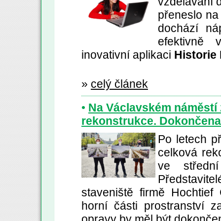
vzdělávání 
přeneslo na 
dochází ná
efektivně 
inovativní aplikaci
Historie
»
celý článek
•
Na Václavském náměstí 
rekonstrukce. Dokončena
Po letech p
celková rek
ve středn
Představite
staveniště firmě Hochtief 
horní části prostranství 
opravy by měl být dokonče