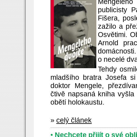
Mengeleho 
publicisty 
Fišera, posl
zažilo a pře
Osvětimi. O
Arnold pra
domácnosti. 
o necelé dva
Tehdy osmil
mladšího bratra Josefa s
doktor Mengele, přezdív
čtivě napsaná kniha vyšla
obětí holokaustu.
»
celý článek
•
Nechcete přijít o své ob