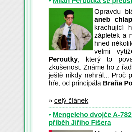
•
Milan Peroutka se představ
Opravdu b
aneb chlap
krachující
zápletek a 
hned několi
velmi vytí
Peroutky
, který to pov
zkušenost.
Známe ho z řad
ještě nikdy nehrál... Proč p
hře, od principála
Braňa Po
»
celý článek
•
Mengeleho dvojče A-782 
příběh Jiřího Fišera