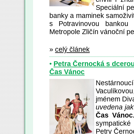
Speciální p
banky a maminek samoživit
s Potravinovou bankou
Metropole Zličín vánoční pe
»
celý článek
•
Petra Černocká s dcerou
Čas Vánoc
Nestárnou
Vaculíkov
jménem Diva
uvedena jak
Čas Vánoc
sympatické
Petry Černo