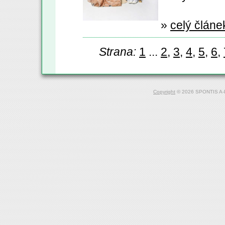
»
celý článe
Strana:
1
...
2
,
3
,
4
,
5
,
6
,
Copyright
© 2026 SPONTIS A