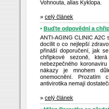
Vohnouta, alias Kyklopa.
»
celý článek
•
Buďte odpovědní a chřipc
ANTI-AGING CLINIC A2C se 
docílit o co nejlepší zdrav
přináší doporučení, jak s
chřipkové sezoně, kter
nebezpečného koronaviru 
nákazy je mnohem důlež
onemocnění. Prozatím c
antivirotika nemají dostate
»
celý článek