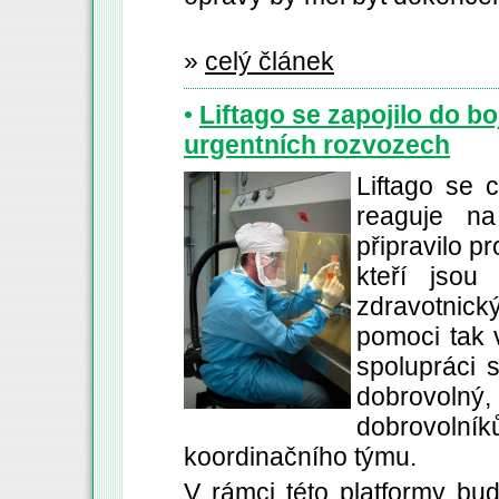
»
celý článek
•
Liftago se zapojilo do b
urgentních rozvozech
Liftago se 
reaguje na
připravilo p
kteří jsou
zdravotnic
pomoci tak v
spolupráci
dobrovolný
dobrovoln
koordinačního týmu.
V rámci této platformy bud