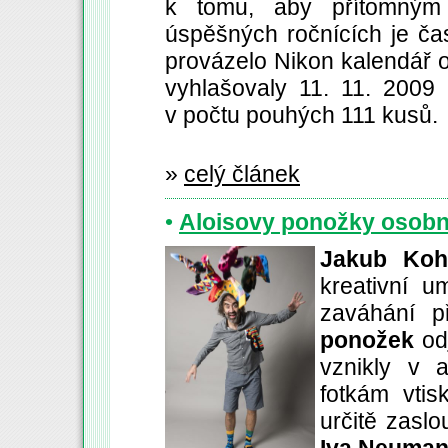
k tomu, aby přítomným
úspěšných ročnících je čas
provázelo Nikon kalendář 
vyhlašovaly 11. 11. 2009
v počtu pouhých 111 kusů.
»
celý článek
•
Aloisovy ponožky osob
Jakub Ko
kreativní u
zaváhání p
ponožek
od
vznikly v a
fotkám vtis
určitě zasl