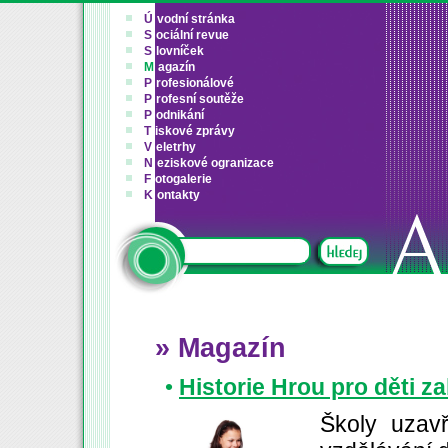
Ú
vodní stránka
S
ociální revue
S
lovníček
M
agazín
P
rofesionálové
P
rofesní soutěže
P
odnikání
T
iskové zprávy
V
eletrhy
N
eziskové ogranizace
F
otogalerie
K
ontakty
» Magazín
•
Historie Hrou pro děti z
Školy uzav