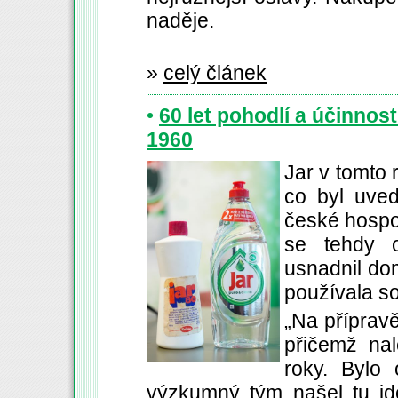
naděje.
»
celý článek
•
60 let pohodlí a účinnost
1960
Jar v tomto r
co byl uve
české hospo
se tehdy o
usnadnil do
používala so
„Na příprav
přičemž nal
roky. Bylo
výzkumný tým našel tu ide