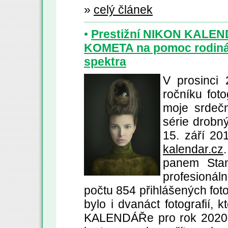
»
celý článek
•
Prestižní NIKON KALEN
KOMETA na pomoc rodinám
spektra
V prosinci 
ročníku fo
moje srdečn
série drobn
15. září 2
kalendar.cz
panem Stan
profesionál
počtu 854 přihlášených fot
bylo i dvanáct fotografií,
KALENDÁŘe pro rok 2020. S