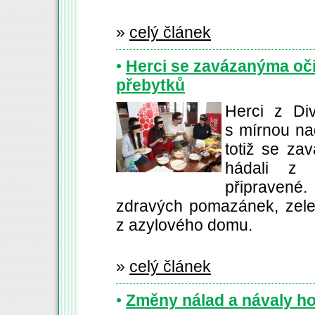
»
celý článek
•
Herci se zavázanýma oč
přebytků
Herci z Di
s mírnou na
totiž se za
hádali z 
připravené
zdravých pomazánek, zelen
z azylového domu.
»
celý článek
•
Změny nálad a návaly h