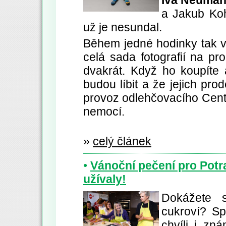
Iva Neuma
a Jakub Koh
už je nesundal.
Během jedné hodinky tak v
celá sada fotografií na pr
dvakrát. Když ho koupíte 
budou líbit a že jejich pr
provoz odlehčovacího Centr
nemocí.
»
celý článek
•
Vánoční pečení pro Potr
užívaly!
Dokážete s
cukroví? Sp
chvíli i zn