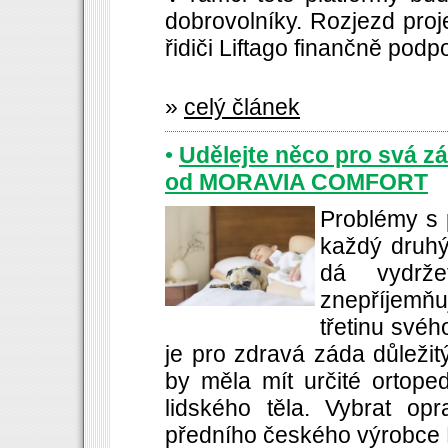
dobrovolníky. Rozjezd proj
řidiči Liftago finančně podp
»
celý článek
•
Udělejte něco pro svá zá
od MORAVIA COMFORT
Problémy s 
každý druhý
dá vydrže
znepříjemňuj
třetinu svéh
je pro zdravá záda důleži
by měla mít určité ortopedi
lidského těla. Vybrat op
předního českého výrob