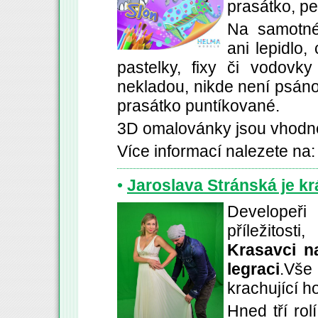
prasátko, pe
Na samotné
ani lepidlo, 
pastelky, fixy či vodovk
nekladou, nikde není psáno
prasátko puntíkované.
3D omalovánky jsou vhodné 
Více informací nalezete na
•
Jaroslava Stránská je kr
Developeř
příležitost
Krasavci n
legraci
.Vše
krachující 
Hned tří rol