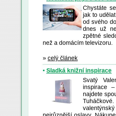
Chystáte se
jak to uděla
od svého d
dnes už ne
zpětné sledo
než a domácím televizoru.
»
celý článek
•
Sladká knižní inspirace
Svatý Val
inspirace 
najdete spo
Tuháčkové
valentýnský
nejrůznější oslavy. Nákup