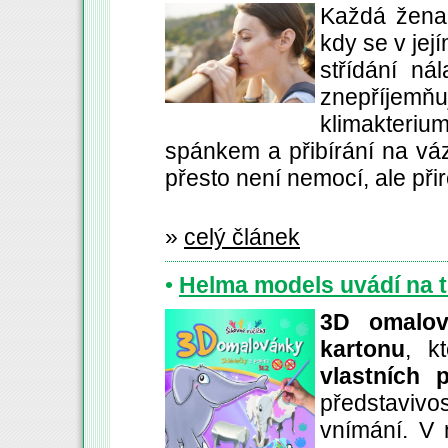
Každá žena 
kdy se v jej
střídání ná
znepříjemňu
klimakteri
spánkem a přibírání na váze
přesto není nemocí, ale př
»
celý článek
•
Helma models uvádí na t
3D omalov
kartonu
, k
vlastních 
představiv
vnímání. V 