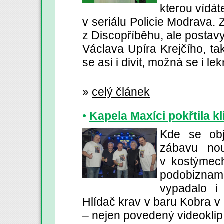
kterou vídá
v seriálu Policie Modrava.
Z
z Discopříběhu, ale postavy
Václava Upíra Krejčího, ta
se asi i divit, možná se i lek
»
celý článek
•
Kapela Maxíci pokřtila kl
Kde se obj
zábavu nou
v kostýmech
podobiznami.
vypadalo i
Hlídač krav v baru Kobra v
– nejen povedený videoklip