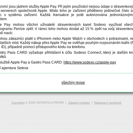
omí jsou jádrem služby Apple Pay. Při jejím používání nejsou údaje o stravenkov
serverech společnosti Apple. Místo toho je zařízení přiděleno jedinečné číslo ú
o v systému zařízení. Každá transakce je poté autorizována jednorázový
dem.
le Pay mohou všichni uživatelé stravenkových karet Sodexo využívat všech
gramu Peníze zpět. V rámci toho mohou dostat až 15 % zpět na svůj stravenkový 
ně navíc.
hou zákazníci platit s iPhonem nebo Apple Watch v obchodech s potravinami, re
ě dalších míst. Každý nákup přes Apple Pay se ověřuje pouhým rozpoznáním tváře 
h ID), případně pomocí přístupového kódu na telefonu.
stro Pass CARD vyžaduje přihlášení k účtu Sodexo Connect, který je dalším k
edků.
 službě Apple Pay a Gastro Pass CARD:
https://www.sodexo.cz/apple-pay
í agentura Seteva
všechny revue
Copyright
© 2026 SPONTIS A-PRIORI |
Zásady cookies
|
Nastavení soukromí