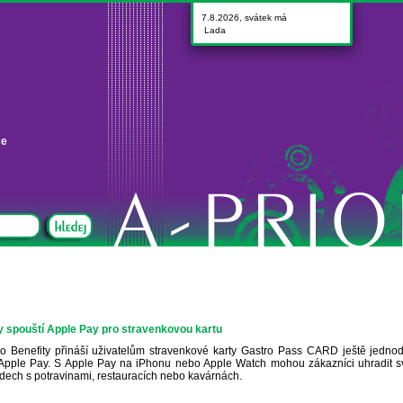
7.8.2026, svátek má
Lada
ce
y spouští Apple Pay pro stravenkovou kartu
 Benefity přináší uživatelům stravenkové karty Gastro Pass CARD ještě jednod
pple Pay. S Apple Pay na iPhonu nebo Apple Watch mohou zákazníci uhradit svoj
ech s potravinami, restauracích nebo kavárnách.