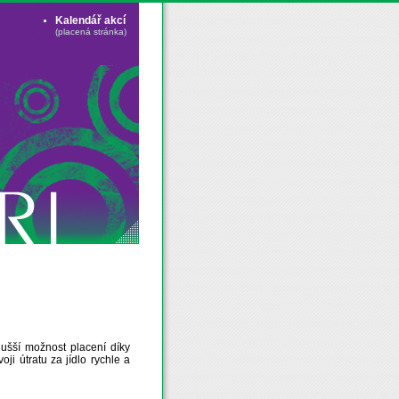
Kalendář akcí
(placená stránka)
ušší možnost placení díky
i útratu za jídlo rychle a