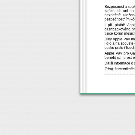
Bezpečnost a soukr
zařízeních ani na 
bezpečně uložen
bezpečnostním kó
I při platbě App
cashbackového pro
tisíce korun měsíč
Díky Apple Pay mo
jídlo a na spoust
otisku prstu (Touc
Apple Pay pro Ga
benefitních prostř
Další informace o
Zdroj: komunikačn