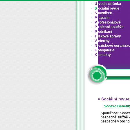
Ú
vodní stránka
S
ociální revue
S
lovníček
M
agazín
P
rofesionálové
P
rofesní soutěže
P
odnikání
T
iskové zprávy
V
eletrhy
N
eziskové ograniza
F
otogalerie
K
ontakty
» Sociální revue
Sodexo Benefit
Společnost Sodexo
bezpečné službě A
bezpečně v obchod