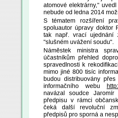
atomové elektrárny," uvedl 
nebude od ledna 2014 možn
S tématem rozšíření pr
spoluautor úpravy doktor 
tak např. vrací ujednání
"slušném uvážení soudu".
Náměstek ministra sprave
účastníkům přehled doprovo
spravedlnosti k rekodifik
mimo jiné 800 tisíc inform
budou distribuovány přes
informačního webu
http
navázal soudce Jaromír J
předpisu v rámci občansk
čeká další revoluční z
předpisů pro sporná a nesp