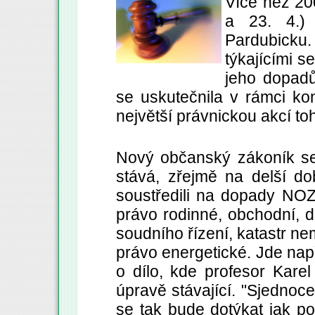
Více než 20
a 23. 4.)
Pardubicku
týkajícími 
jeho dopadů
se uskutečnila v rámci kon
největší právnickou akcí to
Nový občanský zákoník se 
stává, zřejmě na delší do
soustředili na dopady NOZ 
právo rodinné, obchodní, d
soudního řízení, katastr ne
právo energetické. Jde nap
o dílo, kde profesor Karel
úpravě stávající. "Sjednoc
se tak bude dotýkat jak po