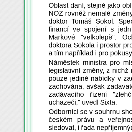
Oblast daní, stejně jako ob
NOZ rovněž nemalé změny,
doktor Tomáš Sokol. Spec
financí ve spojení s jed
Markové "velkolepě". Oc
doktora Sokola i prostor pro
a tím například i pro pokusy
Náměstek ministra pro mís
legislativní změny, z nichž
pouze jediné nabídky v za
zachována, avšak zadavat
zadávacího řízení "zlehč
uchazeči," uvedl Sixta.
Odborníci se v souhrnu sho
českém právu a veřejnos
sledovat, i řada nepříjemn