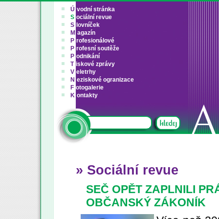
Ú
vodní stránka
S
ociální revue
S
lovníček
M
agazín
P
rofesionálové
P
rofesní soutěže
P
odnikání
T
iskové zprávy
V
eletrhy
N
eziskové ogranizace
F
otogalerie
K
ontakty
» Sociální revue
SEČ OPĚT ZAPLNILI PR
OBČANSKÝ ZÁKONÍK