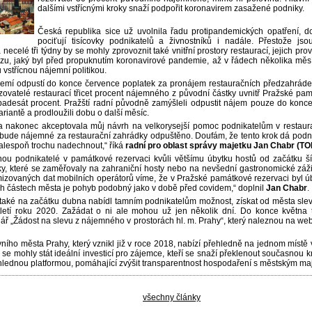
dalšími vstřícnými kroky snaží podpořit koronavirem zasažené podniky.
Česká republika sice už uvolnila řadu protipandemických opatření, 
pociťují tisícovky podnikatelů a živnostníků i nadále. Přestože js
necelé tři týdny by se mohly zprovoznit také vnitřní prostory restaurací, jejich pr
u, jaký byl před propuknutím koronavirové pandemie, až v řádech několika měsí
 vstřícnou nájemní politikou.
mí odpustí do konce července poplatek za pronájem restauračních předzahráde
ozovatelé restaurací třicet procent nájemného z původní částky uvnitř Pražské pa
padesát procent. Pražští radní původně zamýšleli odpustit nájem pouze do konc
variantě a prodloužili dobu o další měsíc.
a nakonec akceptovala můj návrh na velkorysejší pomoc podnikatelům v restaurat
 bude nájemné za restaurační zahrádky odpuštěno. Doufám, že tento krok dá podni
lespoň trochu nadechnout,“ říká
radní pro oblast správy majetku Jan Chabr (TO
nou podnikatelé v památkové rezervaci kvůli většímu úbytku hostů od začátku š
y, které se zaměřovaly na zahraniční hosty nebo na nevšední gastronomické zážitky
mizovaných dat mobilních operátorů víme, že v Pražské památkové rezervaci byl ú
ích částech města je pohyb podobný jako v době před covidem,“ doplnil
Jan Chabr
.
 také na začátku dubna nabídl tamním podnikatelům možnost, získat od města sl
tletí roku 2020. Zažádat o ni ale mohou už jen několik dní. Do konce května t
lář „Žádost na slevu z nájemného v prostorách hl. m. Prahy“, který naleznou na w
avního města Prahy, který vznikl již v roce 2018, nabízí přehledně na jednom mís
 se mohly stát ideální investicí pro zájemce, kteří se snaží překlenout současnou kri
řehlednou platformou, pomáhající zvýšit transparentnost hospodaření s městským ma
všechny články