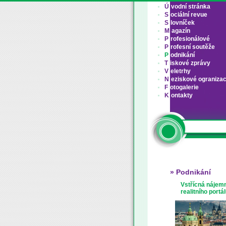
Ú
vodní stránka
S
ociální revue
S
lovníček
M
agazín
P
rofesionálové
P
rofesní soutěže
P
odnikání
T
iskové zprávy
V
eletrhy
N
eziskové ograniza
F
otogalerie
K
ontakty
» Podnikání
Vstřícná nájemn
realitního portá