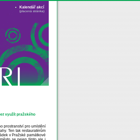
Kalendář akcí
(placená stránka)
ost využít pražského
o prostranství pro umístění
ahy. Ten tak restauratérům
hrádek v Pražské památkové
město se nejen tímto ale i