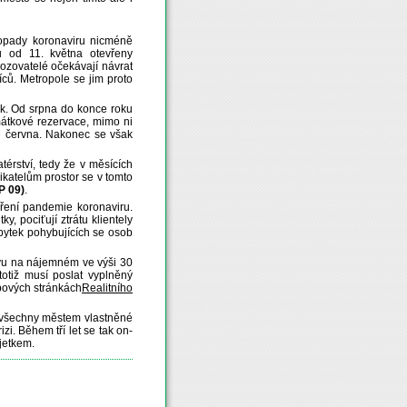
dopady koronaviru nicméně
ou od 11. května otevřeny
ovozovatelé očekávají návrat
ců. Metropole se jim proto
k. Od srpna do konce roku
mátkové rezervace, mimo ni
e června. Nakonec se však
érství, tedy že v měsících
katelům prostor se v tomto
P 09)
.
íření pandemie koronaviru.
, pociťují ztrátu klientely
bytek pohybujících se osob
evu na nájemném ve výši 30
otiž musí poslat vyplněný
ebových stránkách
Realitního
tě všechny městem vlastněné
zi. Během tří let se tak on-
jetkem.