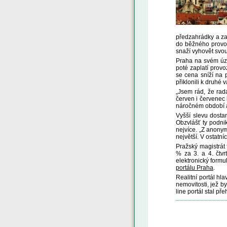
předzahrádky a za 
do běžného provoz
snaží vyhovět svou
Praha na svém úze
poté zaplatí prov
se cena sníží na 
přiklonili k druhé 
„Jsem rád, že rad
červen i červenec
náročném období a
Vyšší slevu dosta
Obzvlášť ty podnik
nejvíce. „Z anony
největší. V ostatn
Pražský magistrát
% za 3. a 4. čtvr
elektronický formu
portálu Praha
.
Realitní portál hl
nemovitosti, jež by
line portál stal p