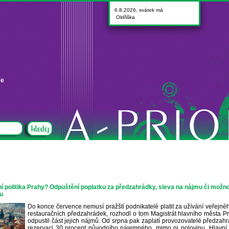
6.8.2026, svátek má
Oldřiška
ce
í politika Prahy? Odpuštění poplatku za předzahrádky, sleva na nájmu či možn
lu
Do konce července nemusí pražští podnikatelé platit za užívání veřejnéh
restauračních předzahrádek, rozhodl o tom Magistrát hlavního města Pr
odpustil část jejich nájmů. Od srpna pak zaplatí provozovatelé předza
rezervaci 30 procent původního nájemného, mimo ni polovinu. Hlavní 