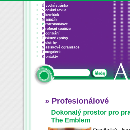
Ú
vodní stránka
S
ociální revue
S
lovníček
M
agazín
P
rofesionálové
P
rofesní soutěže
P
odnikání
T
iskové zprávy
V
eletrhy
N
eziskové ogranizace
F
otogalerie
K
ontakty
» Profesionálové
Dokonalý prostor pro pra
The Emblem