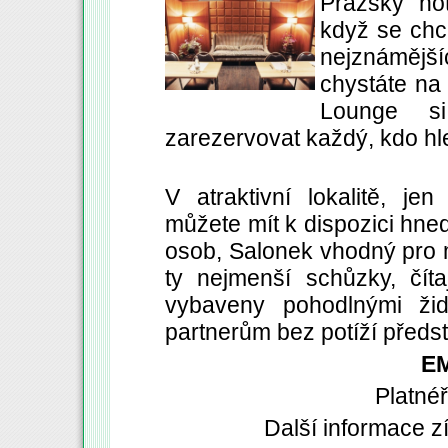
Pražský ho
když se chc
nejznámější
chystáte na
Lounge s
zarezervovat každý, kdo hl
V atraktivní lokalitě, j
můžete mít k dispozici hned
osob, Salonek vhodný pro m
ty nejmenší schůzky, čít
vybaveny pohodlnými žid
partnerům bez potíží předsta
E
Platné
Další informace z