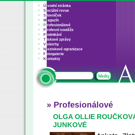
Ú
vodní stránka
S
ociální revue
S
lovníček
M
agazín
P
rofesionálové
P
rofesní soutěže
P
odnikání
T
iskové zprávy
V
eletrhy
N
eziskové ogranizace
F
otogalerie
K
ontakty
» Profesionálové
OLGA OLLIE ROUČKOVÁ
JUNKOVÉ