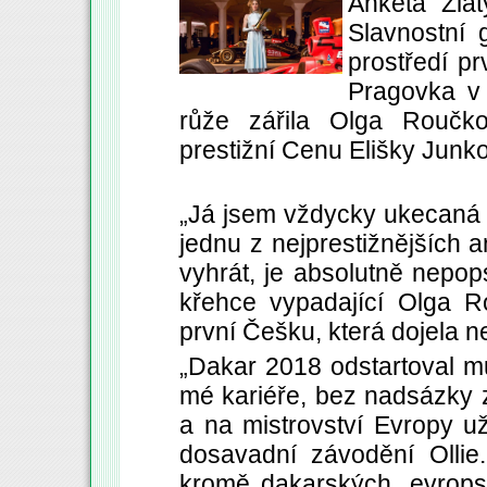
Anketa Zlat
Slavnostní 
prostředí p
Pragovka v
růže zářila Olga Roučkov
prestižní Cenu Elišky Junko
„Já jsem vždycky ukecaná 
jednu z nejprestižnějších a
vyhrát, je absolutně nepops
křehce vypadající Olga R
první Češku, která dojela n
„Dakar 2018 odstartoval mů
mé kariéře, bez nadsázky 
a na mistrovství Evropy u
dosavadní závodění Olli
kromě dakarských, evrops