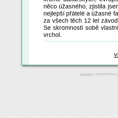
něco úžasného, zjistila jse
nejlepší přátelé a úžasné 
za všech těch 12 let závo
Se skromností sobě vlastn
vrchol.
v
Copyright
© 2026 SPONTIS A