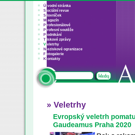
Ú
vodní stránka
S
ociální revue
S
lovníček
M
agazín
P
rofesionálové
P
rofesní soutěže
P
odnikání
T
iskové zprávy
V
eletrhy
N
eziskové ogranizace
F
otogalerie
K
ontakty
» Veletrhy
Evropský veletrh pomatur
Gaudeamus Praha 2020