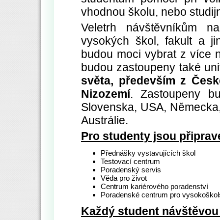
vhodnou školu, nebo studijní
Veletrh návštěvníkům n
vysokých škol, fakult a ji
budou moci vybrat z více
budou zastoupeny také uni
světa, především z České
Nizozemí
. Zastoupeny bu
Slovenska, USA, Německa, 
Austrálie.
Pro studenty jsou připra
Přednášky vystavujících škol
Testovací centrum
Poradenský servis
Věda pro život
Centrum kariérového poradenství
Poradenské centrum pro vysokoškolsk
Každý student návštěvou 