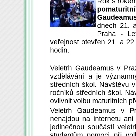
Rok s rokem
pomaturit
Gaudeamus
dnech 21. a
Praha - Le
veřejnost otevřen 21. a 22
hodin.
Veletrh Gaudeamus v Praz
vzdělávání a je významn
středních škol. Návštěvu ve
ročníků středních škol. Ná
ovlivnit volbu maturitních 
Veletrh Gaudeamus v Pra
nenajdou na internetu ani
jedinečnou součástí velet
studentům pomoci při vol