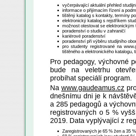
vyčerpávající aktuální přehled studijní
informace o přijímacím řízení a pod
tištěný katalog s kontakty, termíny po
elektronický katalog s rejstříkem stud
možnost otestovat se elektronickým 
poradenství o studiu v zahraničí
kariérové poradenství
poradenství při výběru studijního ob
pro studenty registrované na www.
tištěného a elektronického katalogu,
Pro pedagogy, výchovné por
bude na veletrhu otevř
probíhat speciálí program.
Na
www.gaudeamus.cz
pro
dnešnímu dni je k návštěvě
a 285 pedagogů a výchovný
registrovaných o 5 % vyšš
2019. Data vyplývající z re
Zaregistrovaných je 65 % žen a 35 