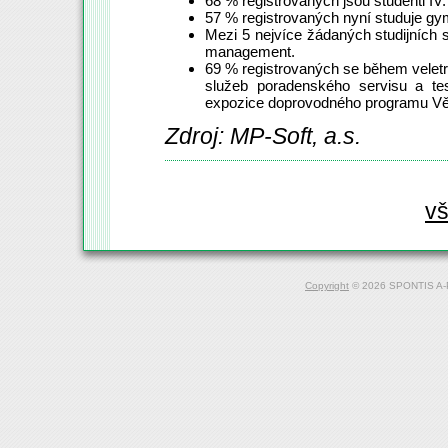
68 % registrovaných jsou studenti IV. 
57 % registrovaných nyní studuje gy
Mezi 5 nejvíce žádaných studijních 
management.
69 % registrovaných se během veletr
služeb poradenského servisu a tes
expozice doprovodného programu Věd
Zdroj: MP-Soft, a.s.
vš
Copyright
© 2026 SPONTIS A