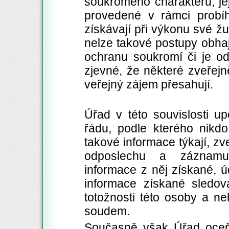
soukromého charakteru, je
provedené v rámci probíhaj
získávají při výkonu své žu
nelze takové postupy obhaj
ochranu soukromí či je o
zjevné, že některé zveřej
veřejný zájem přesahují.
Úřad v této souvislosti u
řádu, podle kterého nikd
takové informace týkají, zv
odposlechu a záznamu
informace z něj získané, 
informace získané sledová
totožnosti této osoby a ne
soudem.
Současně však Úřad oceň