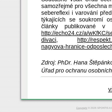
samozřejmé pro všechna méd
sebereflexi i varování pře
týkajících se soukromí 
články publikované 
http://echo24.cz/a/wKfKC/s
divaci
,
http://respe
nagyova-hranice-odposlec
Zdroj: PhDr. Hana Štěpánko
Úřad pro ochranu osobních
v
Copyright
© 2026 SPONTIS A