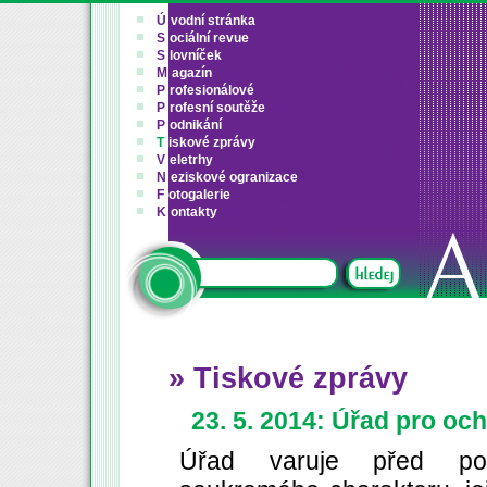
Ú
vodní stránka
S
ociální revue
S
lovníček
M
agazín
P
rofesionálové
P
rofesní soutěže
P
odnikání
T
iskové zprávy
V
eletrhy
N
eziskové ogranizace
F
otogalerie
K
ontakty
» Tiskové zprávy
23. 5. 2014: Úřad pro oc
Úřad varuje před pokr