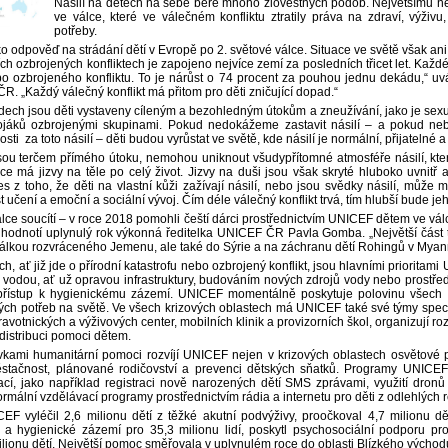
Násilí na dětech na sebe bere mnoho zlověstných podob. Největšímu neb
ve válce, které ve válečném konfliktu ztratily práva na zdraví, výživu
potřeby.
o odpověď na strádání dětí v Evropě po 2. světové válce. Situace ve světě však ani
ích ozbrojených konfliktech je zapojeno nejvíce zemí za posledních třicet let. Každé
ebo ozbrojeného konfliktu. To je nárůst o 74 procent za pouhou jednu dekádu,“ 
R. „Každý válečný konflikt má přitom pro děti zničující dopad.“
dech jsou děti vystaveny cíleným a bezohledným útokům a zneužívání, jako je sexu
ojáků ozbrojenými skupinami. Pokud nedokážeme zastavit násilí – a pokud ne
ti za toto násilí – děti budou vyrůstat ve světě, kde násilí je normální, přijatelné
jsou terčem přímého útoku, nemohou uniknout všudypřítomné atmosféře násilí, ktero
e má jizvy na těle po celý život. Jizvy na duši jsou však skryté hluboko uvnitř 
res z toho, že děti na vlastní kůži zažívají násilí, nebo jsou svědky násilí, může m
 učení a emoční a sociální vývoj. Čím déle válečný konflikt trvá, tím hlubší bude j
álce soucítí – v roce 2018 pomohli čeští dárci prostřednictvím UNICEF dětem ve vál
 hodnotí uplynulý rok výkonná ředitelka UNICEF ČR Pavla Gomba. „Největší část
lkou rozvráceného Jemenu, ale také do Sýrie a na záchranu dětí Rohingů v Myan
ch, ať již jde o přírodní katastrofu nebo ozbrojený konflikt, jsou hlavními prioritam
vodou, ať už opravou infrastruktury, budováním nových zdrojů vody nebo prostřed
 přístup k hygienickému zázemí. UNICEF momentálně poskytuje polovinu všech
ch potřeb na světě. Ve všech krizových oblastech má UNICEF také své týmy specia
dravotnických a výživových center, mobilních klinik a provizorních škol, organizují
 distribuci pomoci dětem.
kami humanitární pomoci rozvíjí UNICEF nejen v krizových oblastech osvětové
stačnost, plánované rodičovství a prevenci dětských sňatků. Programy UNICEF 
cí, jako například registraci nově narozených dětí SMS zprávami, využití dronů
rmální vzdělávací programy prostřednictvím rádia a internetu pro děti z odlehlých 
 vyléčil 2,6 milionu dětí z těžké akutní podvýživy, proočkoval 4,7 milionu dětí
 hygienické zázemí pro 35,3 milionu lidí, poskytl psychosociální podporu pro 3
ilionu dětí. Největší pomoc směřovala v uplynulém roce do oblasti Blízkého východu 