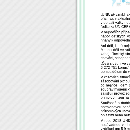
„UNICEF vznikl jak
příznivá: v aktuáln
v oblasti války n
ředitelka UNICEF Č
V nejhorších přípa
nábor dětských v
hnány k odpovědnos
Ani děti, které ne
Mnoho dětí ve válc
zahojí. Toxický st
chování, schopnost
„Češi s dětmi ve v
6 272 751 korun,“
pomoc dětem do vá
V krizových situací
zásobování pitnou 
co nejvíce lidem
souprav hygienický
zajišťují provoz z
přímo dohlížejí na
Současně s dodáv
potravinovou sobě
průlomových inova
oblastmi nebo nefo
V roce 2018 UNICEF
nezávadnou vodu a
vzdělání pro 5,9 m