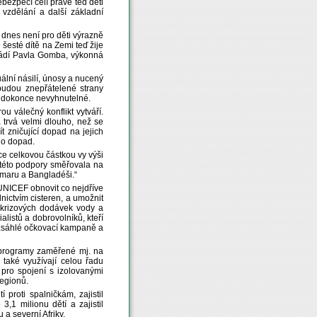
ezpečí čelí právě teď děti
, vzdělání a další základní
 dnes není pro děti výrazně
 šesté dítě na Zemi teď žije
uvádí Pavla Gomba, výkonná
ální násilí, únosy a nucený
budou znepřátelené strany
 a dokonce nevyhnutelné.
u válečný konflikt vytváří.
a trvá velmi dlouho, než se
ít zničující dopad na jejich
eho dopad.
ce celkovou částkou vy výši
 této podpory směřovala na
maru a Bangladéši.“
i UNICEF obnovit co nejdříve
nictvím cisteren, a umožnit
 krizových dodávek vody a
listů a dobrovolníků, kteří
 rozsáhlé očkovací kampaně a
 programy zaměřené mj. na
také využívají celou řadu
 pro spojení s izolovanými
regionů.
 proti spalničkám, zajistil
,1 milionu dětí a zajistil
a severní Afriky.