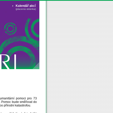
Kalendář akcí
(placená stránka)
humanitární pomoci pro 73
arů. Pomoc bude směřovat do
o přírodní katastrofou.