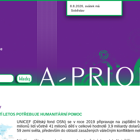
8.8.2026, svátek má
Soběslav
ce
y
ĚTÍ LETOS POTŘEBUJE HUMANITÁRNÍ POMOC
UNICEF (Dětský fond OSN) se v roce 2019 připravuje na zajištění 
milionů lidí včetně 41 milionů dětí v celkové hodnotě 3,9 miliardy dol
59 zemí světa, především do oblastí zasažených válečným konfliktem neb