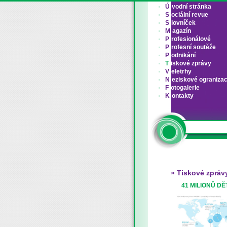
Ú
vodní stránka
S
ociální revue
S
lovníček
M
agazín
P
rofesionálové
P
rofesní soutěže
P
odnikání
T
iskové zprávy
V
eletrhy
N
eziskové ograniza
F
otogalerie
K
ontakty
» Tiskové zpráv
41 MILIONŮ D