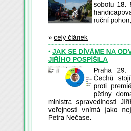
sobotu 18. 
handicapova
ruční pohon,
»
celý článek
•
JAK SE DÍVÁME NA OD
JIŘÍHO POSPÍŠILA
Praha 29. 
Čechů stoj
proti premi
pětiny dom
ministra spravedlnosti Jiř
veřejnosti vnímá jako ne
Petra Nečase.