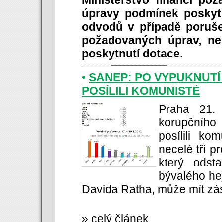
Ministerstvo financí po
úpravy podmínek poskyto
odvodů v případě poruše
požadovaných úprav, n
poskytnutí dotace.
•
SANEP: PO VYPUKNUTÍ
POSÍLILI KOMUNISTÉ
Praha 21.
korupčního
posílili k
necelé tři p
který odst
bývalého he
Davida Ratha, může mít zás
»
celý článek