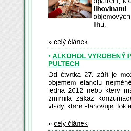
opatření, k
lihovinami
o
objemových 
lihu.
»
celý článek
•
ALKOHOL VYROBENÝ PŘ
PULTECH
Od čtvrtka 27. září je m
objemem etanolu nejméně 
ledna 2012 nebo který má
zmírnila zákaz konzumace
vlády, které stanovuje dokl
»
celý článek