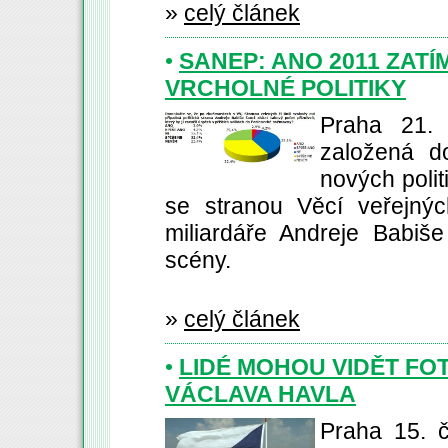
»
celý článek
•
SANEP: ANO 2011 ZAT
VRCHOLNÉ POLITIKY
Praha 21.
založená d
nových polit
se stranou Věcí veřejnýc
miliardáře Andreje Babiš
scény.
»
celý článek
•
LIDÉ MOHOU VIDĚT FO
VÁCLAVA HAVLA
Praha 15. 