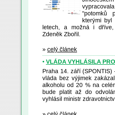
vypracova
"potomků pě
kterými byl 
letech, a možná i dříve,
Zdeněk Zbořil.
»
celý článek
•
VLÁDA VYHLÁSILA PROH
Praha 14. září (SPONTIS) 
vláda bez výjimek zakázal
alkoholu od 20 % na celém
bude platit až do odvolán
vyhlásil ministr zdravotnic
»
celý článek