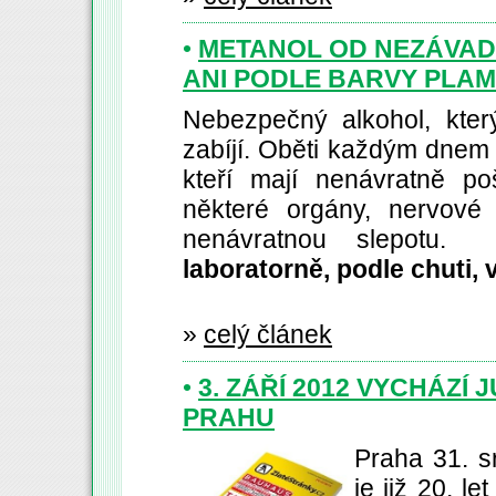
•
METANOL OD NEZÁVA
ANI PODLE BARVY PLAM
Nebezpečný alkohol, kter
zabíjí. Oběti každým dnem při
kteří mají nenávratně p
některé orgány, nervové
nenávratnou slepotu
laboratorně, podle chuti,
»
celý článek
•
3. ZÁŘÍ 2012 VYCHÁZÍ 
PRAHU
Praha 31. s
je již 20. 