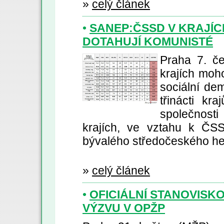
»
celý článek
•
SANEP:ČSSD V KRAJÍCH
DOTAHUJÍ KOMUNISTÉ
Praha 7. č
krajích moho
sociální dem
třinácti kr
společnosti
krajích, ve vztahu k ČS
bývalého středočeského he
»
celý článek
•
OFICIÁLNÍ STANOVISKO
VÝZVU V OPŽP