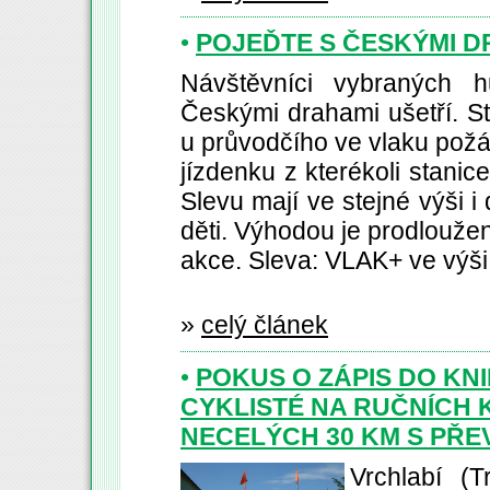
•
POJEĎTE S ČESKÝMI D
Návštěvníci vybraných h
Českými drahami ušetří. St
u průvodčího ve vlaku požá
jízdenku z kterékoli stanic
Slevu mají ve stejné výši i 
děti. Výhodou je prodlouže
akce. Sleva: VLAK+ ve výši
»
celý článek
•
POKUS O ZÁPIS DO KN
CYKLISTÉ NA RUČNÍCH 
NECELÝCH 30 KM S PŘE
Vrchlabí (