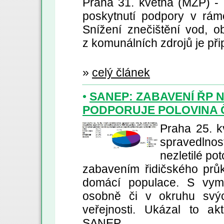
Praha 31. května (MŽP) -
poskytnutí podpory v rámci
Snížení znečištění vod, ob
z komunálních zdrojů je př
»
celý článek
•
SANEP: ZABAVENÍ ŘP 
PODPORUJE POLOVINA
Praha 25. k
spravedlnost
nezletilé po
zabavením řidičského prů
domácí populace. S vy
osobně či v okruhu svých
veřejnosti. Ukázal to ak
SANEP.