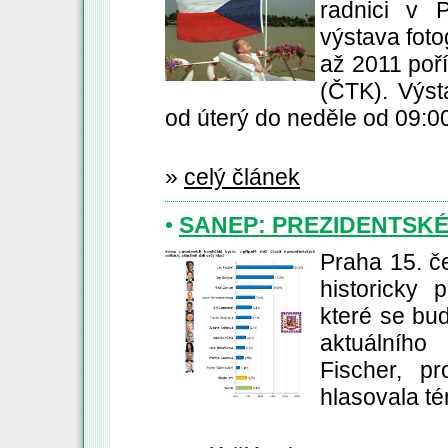
radnici v 
výstava foto
až 2011 poří
(ČTK). Výst
od úterý do neděle od 09:00
»
celý článek
•
SANEP: PREZIDENTSKÉ
Praha 15. č
historicky 
které se bu
aktuálníh
Fischer, p
hlasovala té