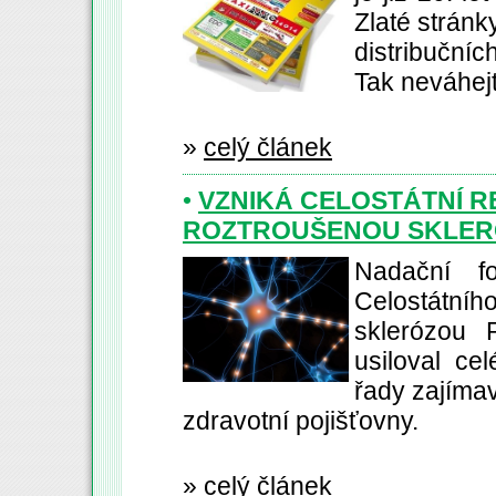
Zlaté stránk
distribuční
Tak neváhejt
»
celý článek
•
VZNIKÁ CELOSTÁTNÍ R
ROZTROUŠENOU SKLER
Nadační fo
Celostátní
sklerózou 
usiloval cel
řady zajímav
zdravotní pojišťovny.
»
celý článek