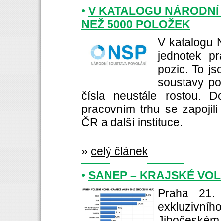
•
V KATALOGU NÁRODNÍ 
NEŽ 5000 POLOŽEK
V katalogu 
jednotek p
pozic. To js
soustavy po
čísla neustále rostou. D
pracovním trhu se zapojil
ČR a další instituce.
»
celý článek
•
SANEP – KRAJSKÉ VOL
Praha 21.
exkluzivní
Jihočeské