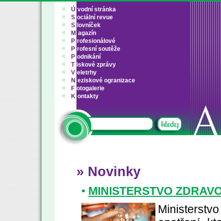
Ú
vodní stránka
S
ociální revue
S
lovníček
M
agazín
P
rofesionálové
P
rofesní soutěže
P
odnikání
T
iskové zprávy
V
eletrhy
N
eziskové ogranizace
F
otogalerie
K
ontakty
» Novinky
•
MINISTERSTVO ZDRAVOT
Ministerstvo