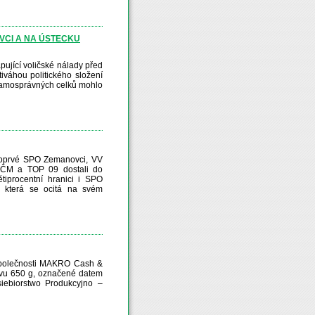
OVCI A NA ÚSTECKU
jící voličské nálady před
tiváhou politického složení
samosprávných celků mohlo
poprvé SPO Zemanovci, VV
SČM a TOP 09 dostali do
iprocentní hranici i SPO
, která se ocitá na svém
 společnosti MAKRO Cash &
levu 650 g, označené datem
siebiorstwo Produkcyjno –