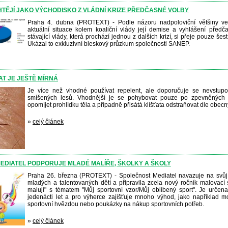
HTĚJÍ JAKO VÝCHODISKO Z VLÁDNÍ KRIZE PŘEDČASNÉ VOLBY
Praha 4. dubna (PROTEXT) - Podle názoru nadpoloviční většiny veř
aktuální situace kolem koaliční vlády její demise a vyhlášení předč
stávající vlády, která prochází jednou z dalších krizí, si přeje pouze š
Ukázal to exkluzivní bleskový průzkum společnosti SANEP.
AT JE JEŠTĚ MÍRNÁ
Je více než vhodné používat repelent, ale doporučuje se nevstupo
smíšených lesů. Vhodnější je se pohybovat pouze po zpevněných 
opomíjet prohlídku těla a případně přisátá klíšťata odstraňovat dle obe
»
celý článek
EDIATEL PODPORUJE MLADÉ MALÍŘE, ŠKOLKY A ŠKOLY
Praha 26. března (PROTEXT) - Společnost Mediatel navazuje na svů
mladých a talentovaných dětí a připravila zcela nový ročník malovac
malují" s tématem "Můj sportovní vzor/Můj oblíbený sport". Je určen
jedenácti let a pro výherce zajišťuje mnoho výhod, jako například m
sportovní hvězdou nebo poukázky na nákup sportovních potřeb.
»
celý článek