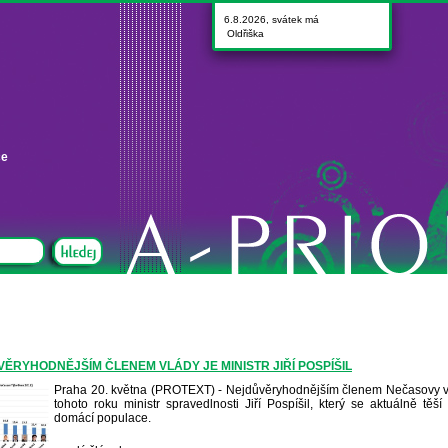
6.8.2026, svátek má
Oldřiška
ce
ĚRYHODNĚJŠÍM ČLENEM VLÁDY JE MINISTR JIŘÍ POSPÍŠIL
Praha 20. května (PROTEXT) - Nejdůvěryhodnějším členem Nečasovy vlá
tohoto roku ministr spravedlnosti Jiří Pospíšil, který se aktuálně těš
domácí populace.