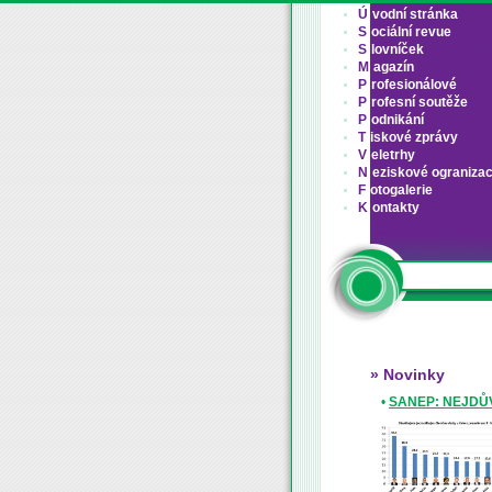
Ú
vodní stránka
S
ociální revue
S
lovníček
M
agazín
P
rofesionálové
P
rofesní soutěže
P
odnikání
T
iskové zprávy
V
eletrhy
N
eziskové ograniza
F
otogalerie
K
ontakty
» Novinky
•
SANEP: NEJDŮV