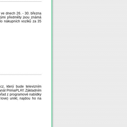
ve dnech 26. - 30. března
kovými předměty jsou známá
do nákupních vozíků za 35
cz, který bude televizním
ý kanál PrimaPLAY. Základním
 pořad z programové nabídky
 love) unikl, najdou ho na