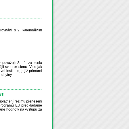
srovnání s 9. kalendářním
y považují Senát za zcela
jit svou existenci. Více jak
í instituce, jejíž primární
nezbytný.
STI
 uplatnění režimu přenesení
 programů EU předkládáme
idané hodnoty na výstupu za