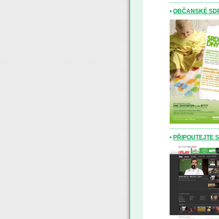
•
OBČANSKÉ SDR
•
PŘIPOUTEJTE S