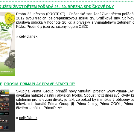
UŽENÍ ŽIVOT DĚTEM POŘÁDÁ 26.–30. BŘEZNA SRDÍČKOVÉ DNY
Praha 22. března (PROTEXT) - Občanské sdružení Život dětem pořádá 
2012 svou tradiční celorepublikovou sbírku tzv. Srdíčkové dny. Sbír
plastová srdíčka v hodnotě 20 Kč a přívěsky s vyjímatelným žetonem 
Kč/ks. Předměty jsou označeny logem OSŽD.
»
celý článek
E, PROSÍM, PRIMAPLAY PRÁVĚ STARTUJE!
Skupina Prima Group přináší nový virtuální prostor www.PrimaPLAY.
divákům nabízet vlastní i akviziční tvorbu. Spouští totiž dnes svůj čtvrt
sdělením pro televizní diváky je fakt, že pokud by jim některý oblíbený
televizních kanálů Prima Group (tj. Prima family, Prima COOL, Prima
čtvrtém kanálu – PrimaPLAY.
»
celý článek