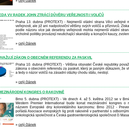
»
celý článek
DA VV RADEK JOHN ZTRÁCÍ DŮVĚRU VEŘEJNOSTI I VOLIČŮ
Praha 13. dubna (PROTEXT) - Nejmenší vládní strana Věci veřejné n
veřejnosti, ale již ani nadpoloviční většiny svých voličů a příznivců. Zís
podle názoru více jak desetiny veřejnosti mohla nejmenší vládní stra
vrcholné politiky provázejí neutichající skandály a korupční kauzy, zvol
»
celý článek
POVAŽUJÍ ZÁKON O OBECNÉM REFERENDU ZA PASKVIL
Praha 10. dubna (PROTEXT) - Většina obyvatel České republiky považu
zákona o obecném referendu za paskvil, který je jasným důkazem, že vl
a tedy o názor voličů na zásadní otázky chodu státu, nestojí.
»
celý článek
 MEZINÁRODNÍ KONGRES O RAKOVINĚ
Brno 5. dubna (PROTEXT) - Ve dnech 4. až 5. května 2012 se v Brně
Western Premier International bude konat mezinárodní kongres o r
názvem Evropské dny kolorektálního karcinomu: Brno 2012 - Preve
pořádá Asociace evropských lig proti rakovině v partnerství s odborný
onkologická společnost a Česká gastroenterologická společnost či Masar
»
celý článek