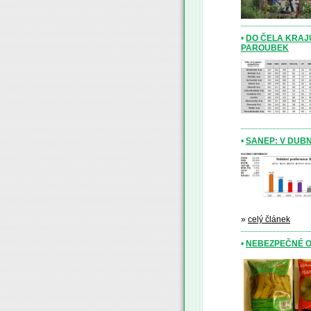
•
DO ČELA KRAJŮ
PAROUBEK
•
SANEP: V DUB
»
celý článek
•
NEBEZPEČNÉ O