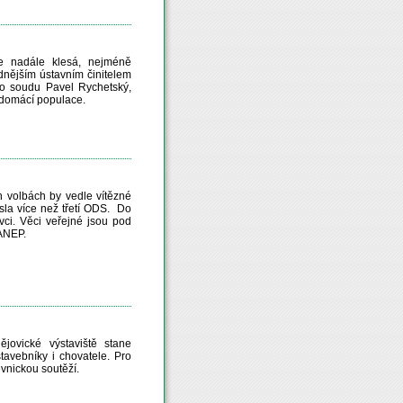
e nadále klesá, nejméně
nějším ústavním činitelem
ho soudu Pavel Rychetský,
y domácí populace.
 volbách by vedle vítězné
sla více než třetí ODS. Do
ci. Věci veřejné jsou pod
SANEP.
ovické výstaviště stane
tavebníky i chovatele. Pro
vnickou soutěží.