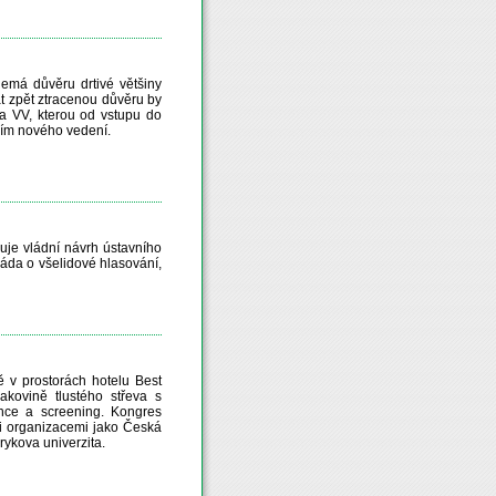
emá důvěru drtivé většiny
kat zpět ztracenou důvěru by
na VV, kterou od vstupu do
ením nového vedení.
je vládní návrh ústavního
áda o všelidové hlasování,
 v prostorách hotelu Best
akovině tlustého střeva s
nce a screening. Kongres
mi organizacemi jako Česká
ykova univerzita.