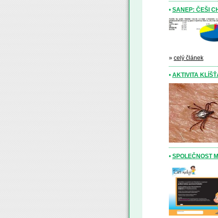
•
SANEP: ČEŠI C
»
celý článek
•
AKTIVITA KLÍŠŤ
•
SPOLEČNOST M