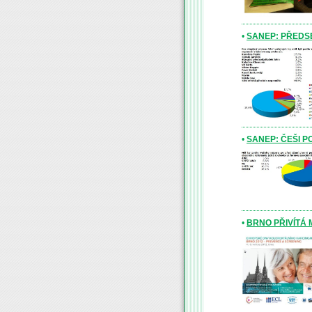
•
SANEP: PŘEDSE
•
SANEP: ČEŠI 
•
BRNO PŘIVÍTÁ