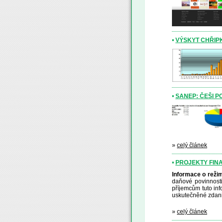
•
VÝSKYT CHŘIPK
•
SANEP: ČEŠI P
»
celý článek
•
PROJEKTY FIN
Informace o reži
daňové povinnost
příjemcům tuto inf
uskutečněné zdanit
»
celý článek