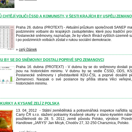
 CHTĚJÍ VOLIČI ČSSD A KOMUNISTY, V ŠESTI KRAJÍCH BY USPĚLI ZEMAN
Praha 26. dubna (PROTEXT) - Aktuální průzkum společnosti SANEP mapu
podzimními volbami do krajských zastupitelstev, které jsou tradiční pro
Poslanecké sněmovny, naznačuje, že by všech třináct vyšších územně 
i po podzimních volbách zůstat v rukou sociální demokracie.
»
celý článek
NU BY SE DO SNĚMOVNY DOSTALI POPRVÉ SPO ZEMANOVCI
Praha 16. dubna (PROTEXT) - V dubnu by se do sněmovny dostali 
jsou na historickém minimu. V dubnu by se vedle ČSSD, ODS, K
Poslanecké sněmovny i představitelé KDU-ČSL a poprvé dosáhli pět
Zemanovci. Naopak o své poslance by přišla strana Věci veřejné
historickém minimu.
KURKY A KYSANÉ ZELÍ Z POLSKA
13. 04. 2012 - Státní zemědělská a potravinářská inspekce nařídila
Carry ČR s.r.o. stažení potraviny Kvašené okurky v slano-kyselém ná
použitelnosti do 28. 5. 2012, země původu Polsko, výrobce: Przed
Handlowe „JARYS“ Jan Micyk, Chodóv 27, 32-250 Charsznica, Polsko.