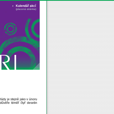
Kalendář akcí
(placená stránka)
dy je stejně jako v únoru
í důvěře téměř čtyř desetin