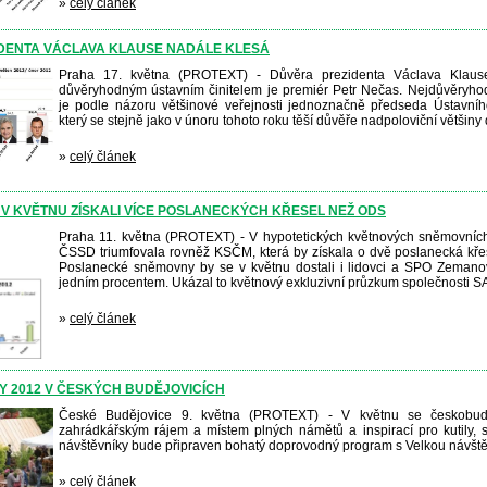
»
celý článek
DENTA VÁCLAVA KLAUSE NADÁLE KLESÁ
Praha 17. května (PROTEXT) - Důvěra prezidenta Václava Klaus
důvěryhodným ústavním činitelem je premiér Petr Nečas. Nejdůvěryhod
je podle názoru většinové veřejnosti jednoznačně předseda Ústavní
který se stejně jako v únoru tohoto roku těší důvěře nadpoloviční většin
»
celý článek
 V KVĚTNU ZÍSKALI VÍCE POSLANECKÝCH KŘESEL NEŽ ODS
Praha 11. května (PROTEXT) - V hypotetických květnových sněmovních
ČSSD triumfovala rovněž KSČM, která by získala o dvě poslanecká kře
Poslanecké sněmovny by se v květnu dostali i lidovci a SPO Zemanov
jedním procentem. Ukázal to květnový exkluzivní průzkum společnosti 
»
celý článek
Y 2012 V ČESKÝCH BUDĚJOVICÍCH
České Budějovice 9. května (PROTEXT) - V květnu se českobuděj
zahrádkářským rájem a místem plných námětů a inspirací pro kutily, s
návštěvníky bude připraven bohatý doprovodný program s Velkou návště
»
celý článek