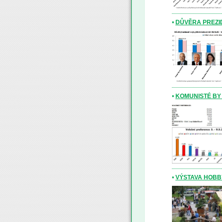
•
DŮVĚRA PREZI
•
KOMUNISTÉ BY
•
VÝSTAVA HOBB