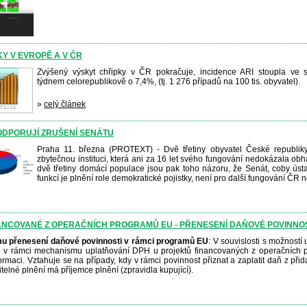
Y V EVROPĚ A V ČR
Zvýšený výskyt chřipky v ČR pokračuje, incidence ARI stoupla ve 
týdnem celorepublikově o 7,4%, (tj. 1 276 případů na 100 tis. obyvatel).
»
celý článek
ODPORUJÍ ZRUŠENÍ SENÁTU
Praha 11. března (PROTEXT) - Dvě třetiny obyvatel České republik
zbytečnou instituci, která ani za 16 let svého fungování nedokázala obhá
dvě třetiny domácí populace jsou pak toho názoru, že Senát, coby ústavn
funkcí je plnění role demokratické pojistky, není pro další fungování ČR 
ANCOVANÉ Z OPERAČNÍCH PROGRAMŮ EU - PŘENESENÍ DAŇOVÉ POVINNO
mu přenesení daňové povinnosti v rámci programů EU
: V souvislosti s možností
i v rámci mechanismu uplatňování DPH u projektů financovaných z operačních
ormaci. Vztahuje se na případy, kdy v rámci povinnost přiznat a zaplatit daň z př
elné plnění má příjemce plnění (zpravidla kupující).