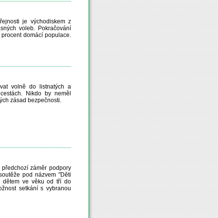
ejnosti je východiskem z
asných voleb. Pokračování
est procent domácí populace.
vat volně do listnatých a
cestách. Nikdo by neměl
cných zásad bezpečnosti.
j předchozí záměr podpory
í soutěže pod názvem "Děti
a dětem ve věku od tří do
ožnost setkání s vybranou