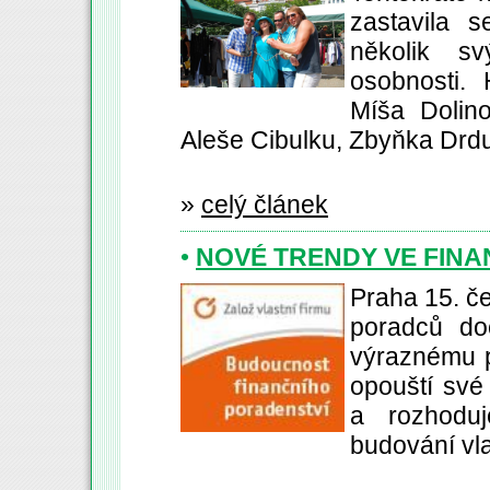
zastavila 
několik s
osobnosti. 
Míša Dolino
Aleše Cibulku, Zbyňka Drdu
»
celý článek
•
NOVÉ TRENDY VE FIN
Praha 15. č
poradců do
výraznému p
opouští své
a rozhodu
budování vl