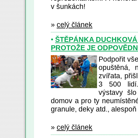
v šunkách!
»
celý článek
•
ŠTĚPÁNKA DUCHKOVÁ 
PROTOŽE JE ODPOVĚD
Podpořit vše
opuštěná, 
zvířata, při
3 500 lidí
výstavy šlo
domov a pro ty neumístěné 
granule, deky atd., alespoň 
»
celý článek