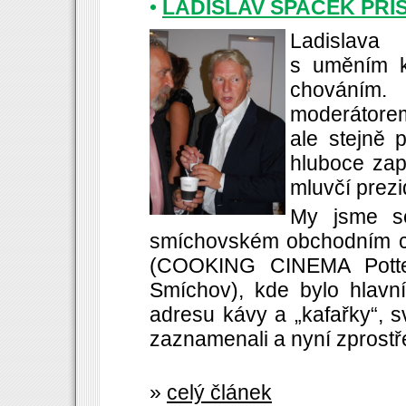
•
LADISLAV ŠPAČEK PŘIŠ
Ladislava
s uměním k
chováním.
moderátore
ale stejně 
hluboce zap
mluvčí prez
My jsme s
smíchovském obchodním ce
(COOKING CINEMA Pott
Smíchov), kde bylo hlavní
adresu kávy a „kafařky“, s
zaznamenali a nyní zprost
»
celý článek