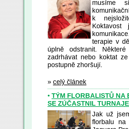
musíme si
komunika
k nejsloži
Koktavost 
komunikac
terapie v d
úplně odstranit. Někter
zadrhávat nebo koktat ze
postupně zhoršují.
»
celý článek
•
TÝM FLORBALISTŮ NA 
SE ZÚČASTNIL TURNAJE
Jak už jsem
florbalu n