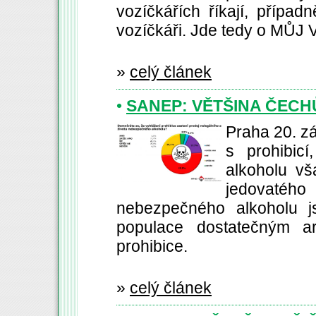
vozíčkářích říkají, případ
vozíčkáři. Jde tedy o MŮ
»
celý článek
•
SANEP: VĚTŠINA ČECHŮ
Praha 20. z
s prohibic
alkoholu vš
jedovatého
nebezpečného alkoholu js
populace dostatečným a
prohibice.
»
celý článek