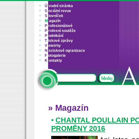
Ú
vodní stránka
S
ociální revue
S
lovníček
M
agazín
P
rofesionálové
P
rofesní soutěže
P
odnikání
T
iskové zprávy
V
eletrhy
N
eziskové ogranizace
F
otogalerie
K
ontakty
» Magazín
•
CHANTAL POULLAIN P
PROMĚNY 2016