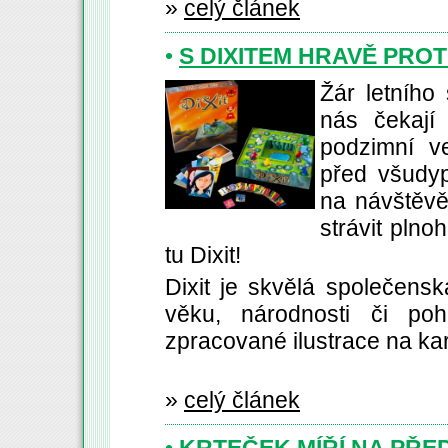
»
celý článek
•
S DIXITEM HRAVĚ PRO
Žár letního
nás čekají
podzimní v
před všudyp
na návštěvě
strávit pln
tu Dixit!
Dixit je skvělá společensk
věku, národnosti či pohl
zpracované ilustrace na ka
»
celý článek