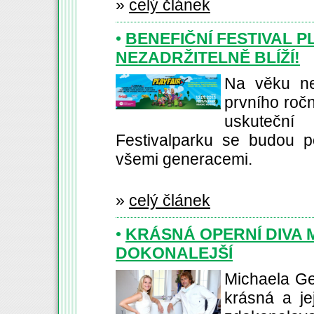
»
celý článek
•
BENEFIČNÍ FESTIVAL P
NEZADRŽITELNĚ BLÍŽÍ!
Na věku ne
prvního ročn
uskuteční
Festivalparku se budou po
všemi generacemi.
»
celý článek
•
KRÁSNÁ OPERNÍ DIVA
DOKONALEJŠÍ
Michaela Ge
krásná a je