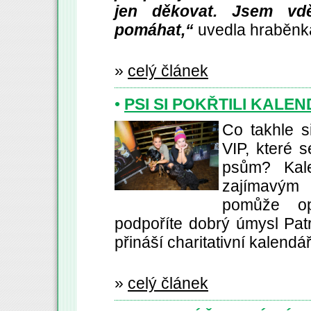
jen děkovat. Jsem v
pomáhat,“
uvedla hraběnka
»
celý článek
•
PSI SI POKŘTILI KALE
Co takhle si
VIP, které 
psům? Kale
zajímavým 
pomůže op
podpoříte dobrý úmysl Patr
přináší charitativní kalen
»
celý článek