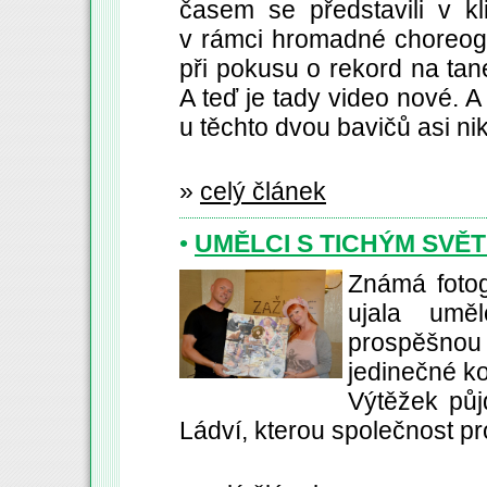
časem se představili v kl
v rámci hromadné choreogra
při pokusu o rekord na tan
A teď je tady video nové. 
u těchto dvou bavičů asi ni
»
celý článek
•
UMĚLCI S TICHÝM SVĚ
Známá fotog
ujala umě
prospěšnou 
jedinečné ko
Výtěžek půj
Ládví, kterou společnost pr