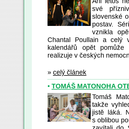
Ani letos n
své přízni
slovenské o
postav. Sér
vznikla op
Chantal Poullain a celý
kalendářů opět pomůže 
realizuje v českých nemocn
»
celý článek
•
TOMÁŠ MATONOHA OTE
Tomáš Mato
takže vyhle
jistě láká
s oblibou pou
zavítali do