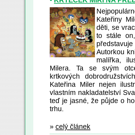
•
KRTEČEK MÍŘÍ NA PŘE
Nejpopulárn
Kateřiny Mi
děti, se vra
to stále on
představuje
Autorkou kni
malířka, il
Milera. Ta se svým otc
krtkových dobrodružstvíc
Kateřina Miler nejen ilus
vlastním nakladatelství Sv
teď je jasné, že půjde o 
trhu.
»
celý článek