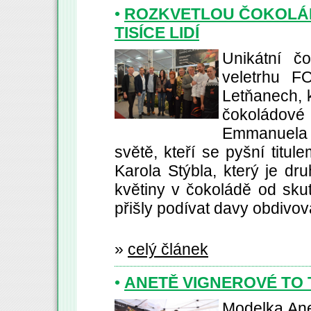
•
ROZKVETLOU ČOKOLÁ
TISÍCE LIDÍ
Unikátní č
veletrhu
Letňanech, k
čokoládov
Emmanuela H
světě, kteří se pyšní titu
Karola Stýbla, který je dru
květiny v čokoládě od skut
přišly podívat davy obdivov
»
celý článek
•
ANETĚ VIGNEROVÉ TO
Modelka Ane