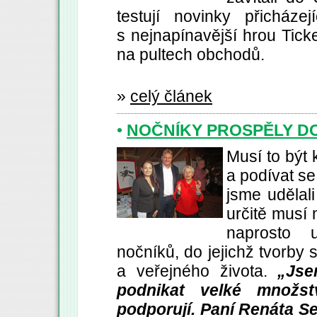
testují novinky přicház
s nejnapínavější hrou Ticke
na pultech obchodů.
»
celý článek
•
NOČNÍKY PROSPĚLY DO
Musí to být 
a podívat se
jsme udělali
určitě musí 
naprosto 
nočníků, do jejichž tvorby s
a veřejného života.
„Jse
podnikat velké množst
podporují. Paní Renáta S