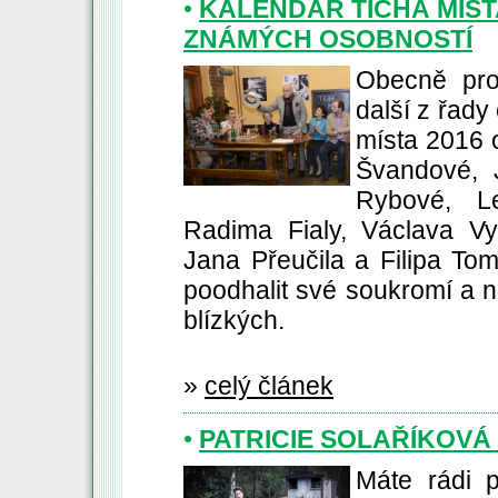
•
KALENDÁŘ TICHÁ MÍS
ZNÁMÝCH OSOBNOSTÍ
Obecně pro
další z řady
místa 2016 
Švandové, J
Rybové, Le
Radima Fialy, Václava Vy
Jana Přeučila a Filipa Tom
poodhalit své soukromí a n
blízkých.
»
celý článek
•
PATRICIE SOLAŘÍKOVÁ
Máte rádi 