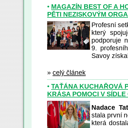
•
MAGAZÍN BEST OF A H
PĚTI NEZISKOVÝM ORGA
Profesní set
který spoju
podporuje n
9. profesní
Savoy získal
»
celý článek
•
TAŤÁNA KUCHAŘOVÁ P
KRÁSA POMOCI V SÍDLE
Nadace Ta
stala první 
která dostal