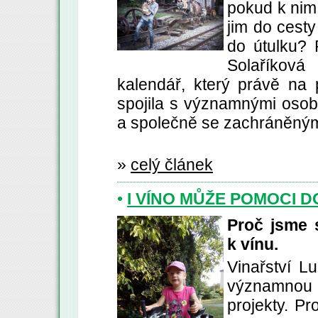
pokud k nim 
jim do cesty
do útulku? 
Solaříková 
kalendář, který právě na
spojila s významnými osob
a společně se zachráněnými
»
celý článek
•
I VÍNO MŮŽE POMOCI D
Proč jsme 
k vínu.
Vinařství L
významnou č
projekty. P