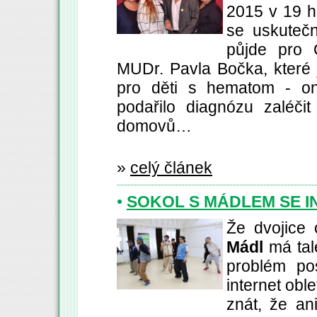
2015 v 19 h
se uskutečn
půjde pro 
MUDr. Pavla Bočka, které j
pro děti s hematom - o
podařilo diagnózu zaléčit
domovů…
»
celý článek
•
SOKOL S MÁDLEM SE I
Že dvojice
Mádl
má tal
problém po
internet oble
znát, že an