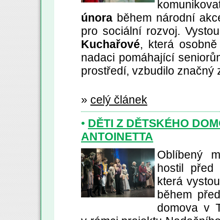
komunikovat
února
během národní akce
pro sociální rozvoj. Vyst
Kuchařové
, která osobně 
nadaci pomáhající seniorům
prostředí, vzbudilo značný 
»
celý článek
•
DĚTI Z DĚTSKÉHO DOM
ANTOINETTA
Oblíbený m
hostil před
která vystou
během předs
domova v Ti