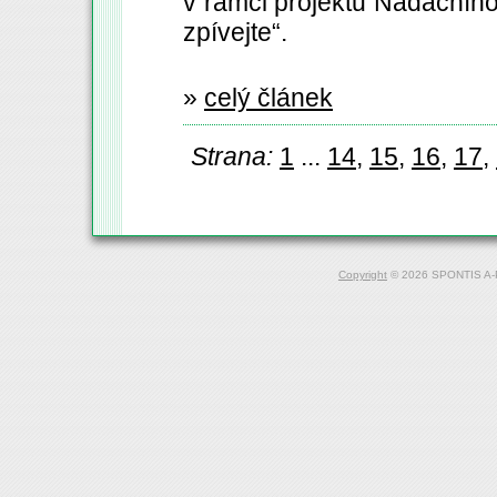
v rámci projektu Nadačníh
zpívejte“.
»
celý článek
Strana:
1
...
14
,
15
,
16
,
17
,
Copyright
© 2026 SPONTIS A