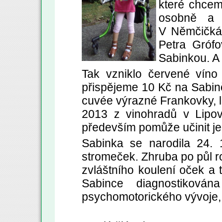
které chcem
osobně a 
V Němčičkác
Petra Grófo
Sabinkou. A 
Tak vzniklo červené víno
přispějeme 10 Kč na Sabinč
cuvée výrazné Frankovky, 
2013 z vinohradů v Lipov
především pomůže učinit je
Sabinka se narodila 24. 
stromeček. Zhruba po půl r
zvláštního koulení oček a t
Sabince diagnostiková
psychomotorického vývoje, 