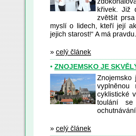
zdokonalov
křivek. Již
zvětšit prs
myslí o lidech, kteří její a
jejich starost!“ A má pravdu
»
celý článek
•
ZNOJEMSKO JE SKVĚLÝ
Znojemsko j
vyplněnou 
cyklistické 
toulání s
ochutnávání 
»
celý článek