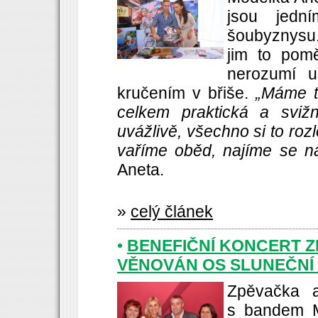
jsou jedn
šoubyznysu. 
jim to pomě
nerozumí u
kručením v břiše.
„Máme t
celkem praktická a sviž
uvážlivě, všechno si to ro
vaříme oběd, najíme se n
Aneta.
»
celý článek
•
BENEFIČNÍ KONCERT Z
VĚNOVÁN OS SLUNEČNÍ
Zpěvačka 
s bandem M