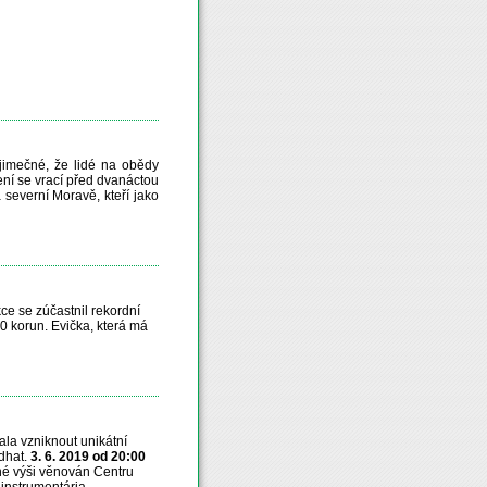
imečné, že lidé na obědy
ní se vrací před dvanáctou
severní Moravě, kteří jako
ce se zúčastnil rekordní
000 korun. Evička, která má
ala vzniknout unikátní
dhat.
3. 6. 2019 od 20:00
lné výši věnován Centru
 instrumentária