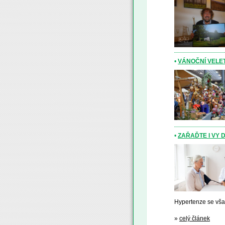
•
VÁNOČNÍ VELE
•
ZAŘAĎTE I VY 
Hypertenze se však
»
celý článek