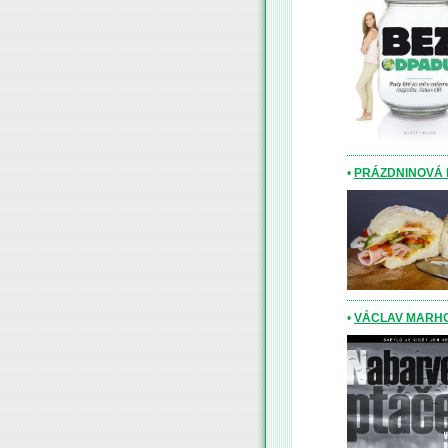
•
PRÁZDNINOVÁ
•
VÁCLAV MARHO