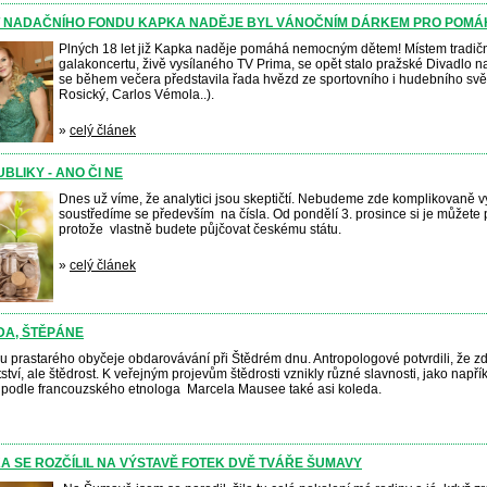
NADAČNÍHO FONDU KAPKA NADĚJE BYL VÁNOČNÍM DÁRKEM PRO POMÁH
Plných 18 let již Kapka naděje pomáhá nemocným dětem! Místem tradič
galakoncertu, živě vysílaného TV Prima, se opět stalo pražské Divadlo 
se během večera představila řada hvězd ze sportovního i hudebního svě
Rosický, Carlos Vémola..).
»
celý článek
BLIKY - ANO ČI NE
Dnes už víme, že analytici jsou skeptičtí. Nebudeme zde komplikovaně v
soustředíme se především na čísla. Od pondělí 3. prosince si je můžete poř
protože vlastně budete půjčovat českému státu.
»
celý článek
DA, ŠTĚPÁNE
 prastarého obyčeje obdarovávání při Štědrém dnu. Antropologové potvrdili, že z
tví, ale štědrost.
K veřejným projevům štědrosti vznikly různé slavnosti, jako napřík
 podle francouzského etnologa Marcela Mausee také asi koleda.
A SE ROZČÍLIL NA VÝSTAVĚ FOTEK DVĚ TVÁŘE ŠUMAVY