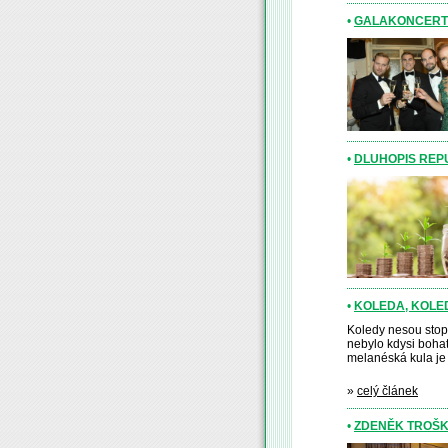
•
GALAKONCERT 
•
DLUHOPIS REPU
•
KOLEDA, KOLE
Koledy nesou stopu
nebylo kdysi bohats
melanéská kula je
»
celý článek
•
ZDENĚK TROŠK