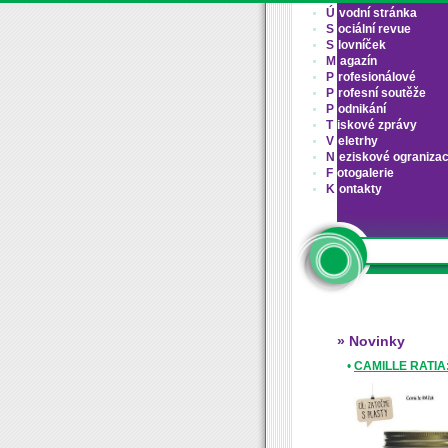
Ú
vodní stránka
S
ociální revue
S
lovníček
M
agazín
P
rofesionálové
P
rofesní soutěže
P
odnikání
T
iskové zprávy
V
eletrhy
N
eziskové ograniza
F
otogalerie
K
ontakty
» Novinky
•
CAMILLE RATIA