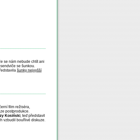
že se nám nebude chtít ani
ba sendviče se šunkou.
ředstavila
šunky nejvyšší
rní film režiséra,
áze postprodukce.
zy Kosiński
, teď představil
ch vzbudil bouřlivé diskuze.