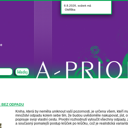
6.8.2026, svátek má
Oldřiška
ce
: BEZ ODPADU
Kniha, která by neměla uniknout vaší pozornosti, je určena všem, kteří m
množství odpadu kolem sebe tím, že budou uvědoměle nakupovat, jíst, ob
popisuje svoji vlastní cestu. Prvotní rozhodnutí vyloučit všechny odpady, z
a současný pomalejší postup krůček po krůčku, což je realistická varianta 