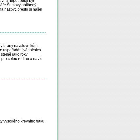
rovna nepotřebuji být
tváře Šumavy oblíbený
a nazbyt, přesto si našel
ely brány návštěvníkům.
 uspořádání vánočních
 stejně jako roky
y pro celou rodinu a navíc
ky vysokého krevního tlaku.