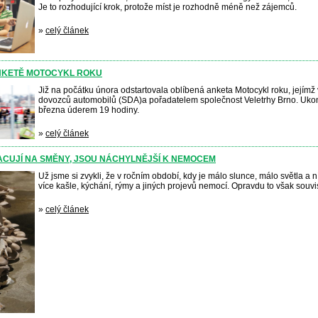
Je to rozhodující krok, protože míst je rozhodně méně než zájemců.
»
celý článek
NKETĚ MOTOCYKL ROKU
Již na počátku února odstartovala oblíbená anketa Motocykl roku, jejímž
dovozců automobilů (
SDA)
a pořadatelem společnost Veletrhy Brno.
Ukon
března úderem 19 hodiny.
»
celý článek
RACUJÍ NA SMĚNY, JSOU NÁCHYLNĚJŠÍ K NEMOCEM
Už jsme si zvykli, že v ročním období, kdy je málo slunce, málo světla a 
více kašle, kýchání, rýmy a jiných projevů nemocí. Opravdu to však souv
»
celý článek