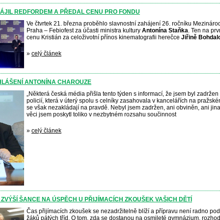
HÁJIL REDFORDEM A PŘEDAL CENU PRO FONDU
Ve čtvrtek 21. března proběhlo slavnostní zahájení 26. ročníku Mezinárod
Praha – Febiofest za účasti ministra kultury
Antonína Staňka
. Ten na prv
cenu Kristián za celoživotní přínos kinematografii herečce
Jiřině Bohdal
»
celý článek
OHLÁŠENÍ ANTONÍNA CHAROUZE
„Některá česká média přišla tento týden s informací, že jsem byl zadržen
policií, která v úterý spolu s celníky zasahovala v kancelářích na pražs
se však nezakládají na pravdě. Nebyl jsem zadržen, ani obviněn, ani j
věci jsem poskytl toliko v nezbytném rozsahu součinnost
»
celý článek
ZVÝŠÍ ŠANCE NA ÚSPĚCH U PŘIJÍMACÍCH ZKOUŠEK VAŠICH DĚTÍ
Čas přijímacích zkoušek se nezadržitelně blíží a přípravu není radno p
žáků pátých tříd. O tom, zda se dostanou na osmileté gymnázium, rozhod