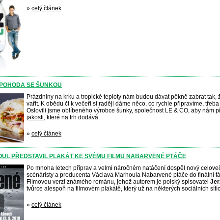
»
celý článek
 POHODA SE ŠUNKOU
Prázdniny na krku a tropické teploty nám budou dávat pěkně zabrat tak, 
vařit. K obědu či k večeři si raději dáme něco, co rychle připravíme, tře
Oslovili jsme oblíbeného výrobce šunky, společnost LE & CO, aby nám p
jakosti
, které na trh dodává.
»
celý článek
UL PŘEDSTAVIL PLAKÁT KE SVÉMU FILMU NABARVENÉ PTÁČE
Po mnoha letech příprav a velmi náročném natáčení dospěl nový celoveče
scénáristy a producenta Václava Marhoula Nabarvené ptáče do finální f
Filmovou verzi známého románu, jehož autorem je polský spisovatel
Jer
tvůrce alespoň na filmovém plakátě, který už na některých sociálních sítí
»
celý článek