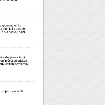
ezapomenutelní a
a triumfují v Evropě,
a si získávají další
 války jako v Plzni.
ození města americkou
ty, setkání s veterány,
 projektu stráví 10