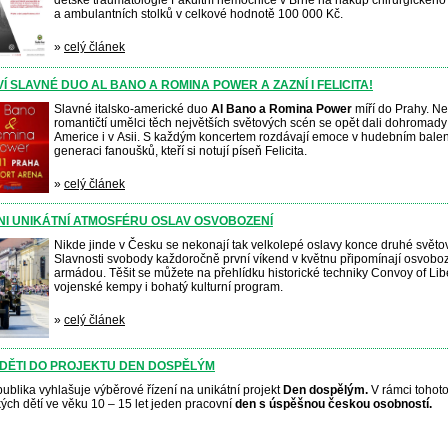
a ambulantních stolků v celkové hodnotě 100 000 Kč.
»
celý článek
Í SLAVNÉ DUO AL BANO A ROMINA POWER A ZAZNÍ I FELICITA!
Slavné italsko-americké duo
Al Bano a Romina Power
míří do Prahy. N
romantičtí umělci těch největších světových scén se opět dali dohromady 
Americe i v Asii. S každým koncertem rozdávají emoce v hudebním balení 
generaci fanoušků, kteří si notují píseň Felicita.
»
celý článek
LZNI UNIKÁTNÍ ATMOSFÉRU OSLAV OSVOBOZENÍ
Nikde jinde v Česku se nekonají tak velkolepé oslavy konce druhé světové
Slavnosti svobody každoročně první víkend v květnu připomínají osvob
armádou. Těšit se můžete na přehlídku historické techniky Convoy of Liber
vojenské kempy i bohatý kulturní program.
»
celý článek
 DĚTI DO PROJEKTU DEN DOSPĚLÝM
blika vyhlašuje výběrové řízení na unikátní projekt
Den dospělým.
V rámci tohoto
ch dětí ve věku 10 – 15 let jeden pracovní
den s úspěšnou českou osobností.