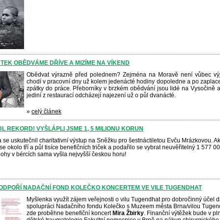
TEK OBĚDVÁME DŘÍVE A MIZÍME NA VÍKEND
Obědvat výrazně před polednem? Zejména na Moravě není vůbec výj
chodí v pracovní dny už kolem jedenácté hodiny dopoledne a po zaplace
zpátky do práce. Přeborníky v brzkém obědvání jsou lidé na Vysočině a 
jediní z restaurací odcházejí najezení už o půl dvanácté.
»
celý článek
L REKORD! VYŠLÁPLI JSME 1, 5 MILIONU KORUN
 se uskutečnil charitativní výstup na Sněžku pro šestnáctiletou Evču Mrázkovou. Ak
 se okolo tří a půl tisíce benefičních triček a podařilo se vybrat neuvěřitelný 1 577 
hy v bércích sama vyšla nejvyšší českou horu!
PODPOŘÍ NADAČNÍ FOND KOLEČKO KONCERTEM VE VILE TUGENDHAT
Myšlenka využít zájem veřejnosti o vilu Tugendhat pro dobročinný účel d
spolupráci Nadačního fondu Kolečko s Muzeem města Brna/vilou Tugen
zde proběhne benefiční koncert
Mira Žbirky
. Finanční výtěžek bude v p
dětské traumatologie Fakultní nemocnice v Brně na nákup chirurgického