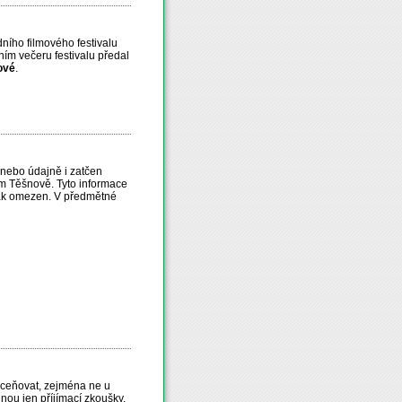
ního filmového festivalu
ním večeru festivalu předal
ové
.
 nebo údajně i zatčen
kém Těšnově. Tyto informace
inak omezen. V předmětné
odceňovat, zejména ne u
nou jen příjímací zkoušky.