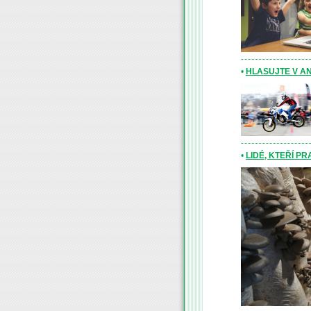
•
HLASUJTE V A
•
LIDÉ, KTEŘÍ P