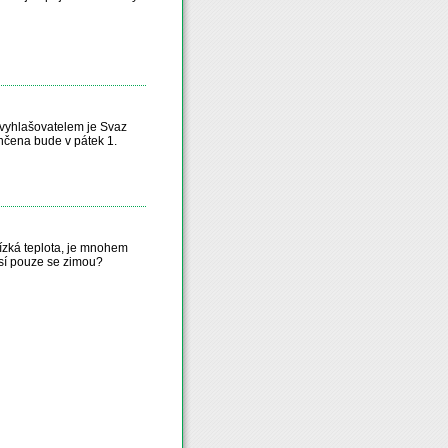
 vyhlašovatelem je Svaz
čena bude v pátek 1.
nízká teplota, je mnohem
isí pouze se zimou?