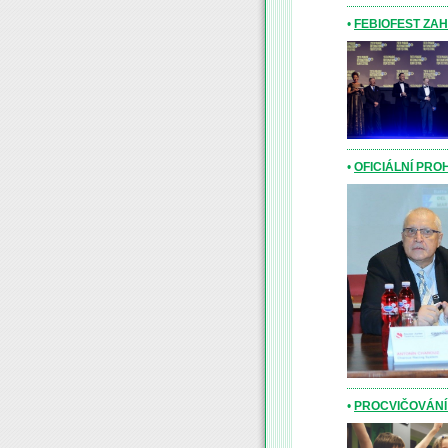
•
FEBIOFEST ZA
•
OFICIÁLNÍ PR
•
PROCVIČOVÁNÍ 