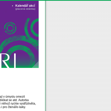
Kalendář akcí
(placená stránka)
ají v úmyslu omezit
lékat se atd. Autorka
 něhož rychle vystřízlivěla,
i pro čtenáře-laiky.