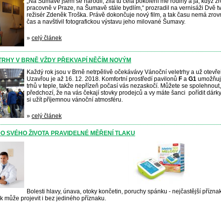
„Na Šumavě jsem se narodil, žila tu celá pokolení mé rodiny a já, když z
pracovně v Praze, na Šumavě stále bydlím,“ prozradil na vernisáži Dvě 
režisér Zdeněk Troška. Právě dokončuje nový film, a tak času nemá zrovn
čas a navštívil fotografickou výstavu jeho milované Šumavy.
»
celý článek
TRHY V BRNĚ VŽDY PŘEKVAPÍ NĚČÍM NOVÝM
Každý rok jsou v Brně netrpělivě očekávávy Vánoční veletrhy a už otevř
Uzavřou je až 16. 12. 2018. Komfortní prostředí pavilonů
F
a
G1
umožňuje
trhů v teple, takže nepřízeň počasí vás nezaskočí. Můžete se spolehnout,
předchozí, že na vás čekají stovky prodejců a vy máte šanci pořídit dárk
si užít příjemnou vánoční atmosféru.
»
celý článek
DO SVÉHO ŽIVOTA PRAVIDELNÉ MĚŘENÍ TLAKU
Bolesti hlavy, únava, otoky končetin, poruchy spánku - nejčastější přízna
 může projevit i bez jediného příznaku.