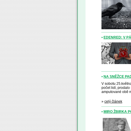
•
EDENRED: V PÁ
•
NA SNĚŽCE PAD
V sobotu 25.května
počet lidí, prodalo
amputované obě no
»
celý článek
•
MIRO ŽBIRKA 