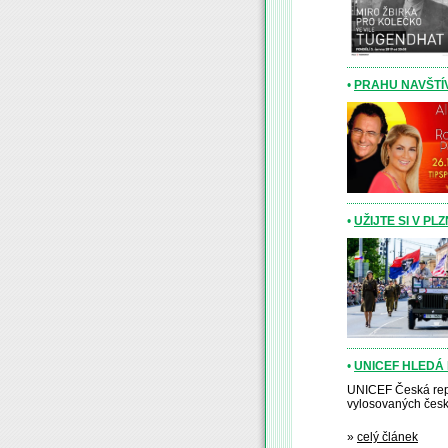
•
PRAHU NAVŠTÍV
•
UŽIJTE SI V P
•
UNICEF HLEDÁ
UNICEF Česká repu
vylosovaných český
»
celý článek