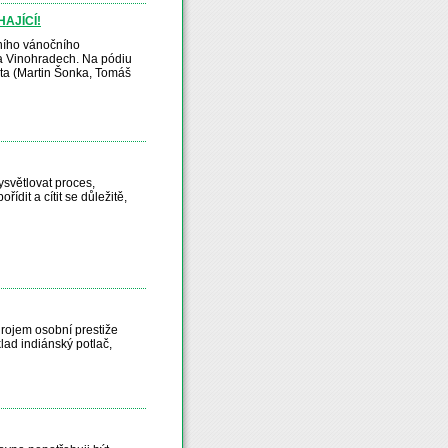
AJÍCÍ!
ního vánočního
na Vinohradech. Na pódiu
ta (Martin Šonka, Tomáš
ysvětlovat proces,
ídit a cítit se důležitě,
drojem osobní prestiže
lad indiánský potlač,